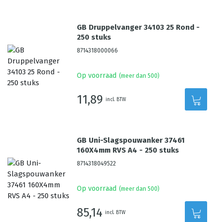
GB Druppelvanger 34103 25 Rond -
250 stuks
8714318000066
Op voorraad
(meer dan 500)
11,89
incl. BTW
GB Uni-Slagspouwanker 37461
160X4mm RVS A4 - 250 stuks
8714318049522
Op voorraad
(meer dan 500)
85,14
incl. BTW