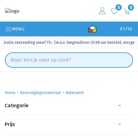
0
0
MENU
9.1/10
Gratis verzending vanaf 75,- (m.u.v. lengtes)
Voor 21:00 uur besteld, morgen 
✓
✓
Home
Bevestigingsmateriaal
Ankerwerk
Categorie
−
Prijs
−