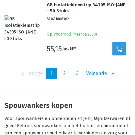
GB Isolatieklemstrip 34305 ISO-JANE
- 50 Stuks
8714318083021
Op voorraad
(meer dan 500)
55,15
incl. BTW
‹‹
Vorige
1
2
3
Volgende
››
Spouwankers kopen
Voor spouwankers en onderdelen zit je bij MijnIJzerwaren.nl
goed! Gebruik spouwankers om het buiten- en binnenblad
van een spouwmuur met elkaar te verbinden en zorg voor