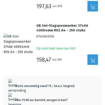
197,63
incl. BTW
GB Uni-Slagspouwanker 37466
400X4mm RVS A4 - 250 stuks
8714318015138
Op voorraad
(meer dan 500)
158,47
incl. BTW
Gratis verzending vanaf 75,- (m.u.v. lengtes)
Voor 21:00 uur besteld, morgen in huis*