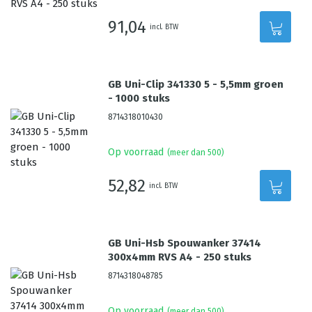
91,04
incl. BTW
GB Uni-Clip 341330 5 - 5,5mm groen
- 1000 stuks
8714318010430
Op voorraad
(meer dan 500)
52,82
incl. BTW
GB Uni-Hsb Spouwanker 37414
300x4mm RVS A4 - 250 stuks
8714318048785
Op voorraad
(meer dan 500)