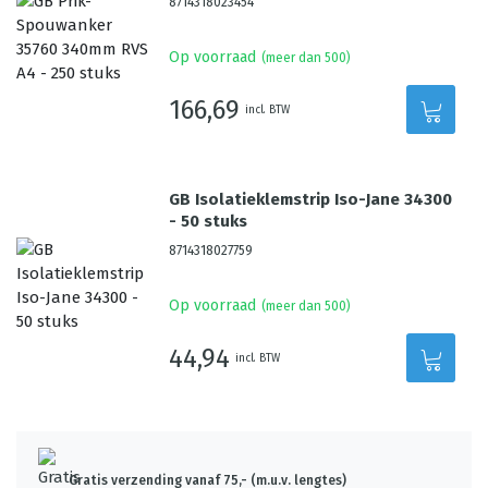
8714318023454
Op voorraad
(meer dan 500)
166,69
incl. BTW
GB Isolatieklemstrip Iso-Jane 34300
- 50 stuks
8714318027759
Op voorraad
(meer dan 500)
44,94
incl. BTW
Gratis verzending vanaf 75,- (m.u.v. lengtes)