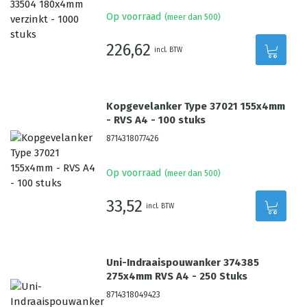
Op voorraad
(meer dan 500)
226,62
incl. BTW
Kopgevelanker Type 37021 155x4mm
- RVS A4 - 100 stuks
8714318077426
Op voorraad
(meer dan 500)
33,52
incl. BTW
Uni-Indraaispouwanker 374385
275x4mm RVS A4 - 250 Stuks
8714318049423