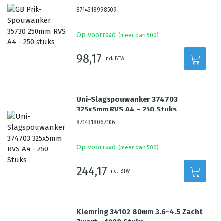
8714318998509
Op voorraad
(meer dan 500)
98,17
incl. BTW
Uni-Slagspouwanker 374703
325x5mm RVS A4 - 250 Stuks
8714318067106
Op voorraad
(meer dan 500)
244,17
incl. BTW
Klemring 34102 80mm 3.6-4.5 Zacht