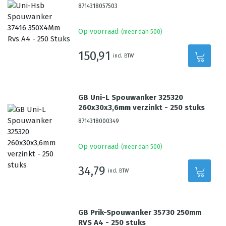
8714318057503
Op voorraad
(meer dan 500)
150,91
incl. BTW
GB Uni-L Spouwanker 325320
260x30x3,6mm verzinkt - 250 stuks
8714318000349
Op voorraad
(meer dan 500)
34,79
incl. BTW
GB Prik-Spouwanker 35730 250mm
RVS A4 - 250 stuks