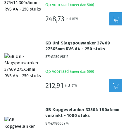
Op voorraad
(meer dan 500)
248,73
incl. BTW
GB Uni-Slagspouwanker 37469
275X5mm RVS A4 - 250 stuks
8714318049812
Op voorraad
(meer dan 500)
212,91
incl. BTW
GB Kopgevelanker 33504 180x4mm
verzinkt - 1000 stuks
8714318000974