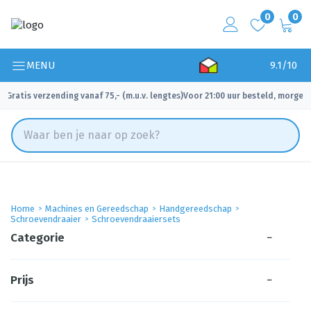
0
0
MENU
9.1/10
Gratis verzending vanaf 75,- (m.u.v. lengtes)
Voor 21:00 uur besteld, morgen 
✓
✓
Home
Machines en Gereedschap
Handgereedschap
Schroevendraaier
Schroevendraaiersets
Categorie
−
Prijs
−