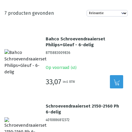
7
producten gevonden
Bahco Schroevendraaierset
Philips+Gleuf - 6-delig
8715883009836
Op voorraad
(
45
)
33,07
incl. BTW
Schroevendraaierset 2150-2160 Ph
6-delig
4010886812372