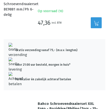
Op voorraad
(
10
)
47,36
incl. BTW
Gratis verzending vanaf 75,- (m.u.v. lengtes)
Voor 21:00 uur besteld, morgen in huis*
Particulier én zakelijk achteraf betalen
Bahco Schroevendraaierset XXL
Ergo - Pozidrive/Philips/Torx - 15-