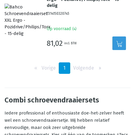
delig
7314150320745
Op voorraad
(
4
)
81,02
incl. BTW
‹‹
Vorige
1
Volgende
››
Combi schroevendraaiersets
Iedere professional of enthousiaste doe-het-zelver heeft
wel een schroevendraaiersetje. Wij hebben relatief
eenvoudige, maar ook zeer uitgebreide
schroevendraaiersets. Kies uit één van de topmerken 4Tecx,