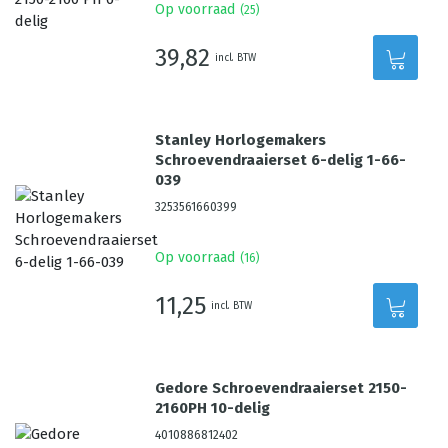
Op voorraad
(
25
)
39,82
incl. BTW
Stanley Horlogemakers
Schroevendraaierset 6-delig 1-66-
039
3253561660399
Op voorraad
(
16
)
11,25
incl. BTW
Gedore Schroevendraaierset 2150-
2160PH 10-delig
4010886812402