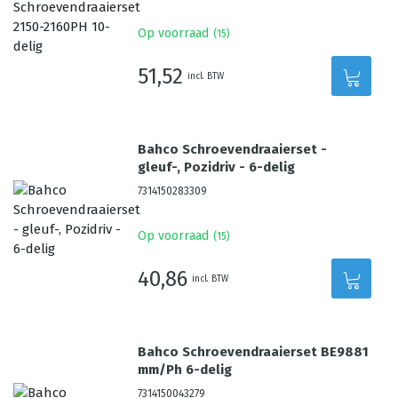
Op voorraad
(
15
)
51,52
incl. BTW
Bahco Schroevendraaierset -
gleuf-, Pozidriv - 6-delig
7314150283309
Op voorraad
(
15
)
40,86
incl. BTW
Bahco Schroevendraaierset BE9881
mm/Ph 6-delig
7314150043279