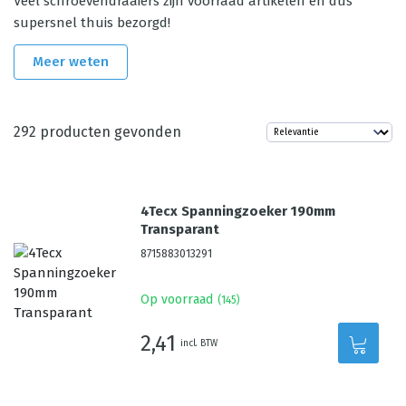
Veel schroevendraaiers zijn voorraad artikelen en dus
supersnel thuis bezorgd!
Meer weten
292
producten gevonden
4Tecx Spanningzoeker 190mm
Transparant
8715883013291
Op voorraad
(
145
)
2,41
incl. BTW