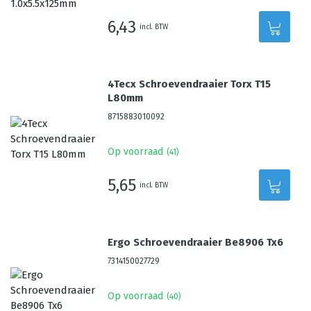
6,43
incl. BTW
4Tecx Schroevendraaier Torx T15
L80mm
8715883010092
Op voorraad
(
41
)
5,65
incl. BTW
Ergo Schroevendraaier Be8906 Tx6
7314150027729
Op voorraad
(
40
)