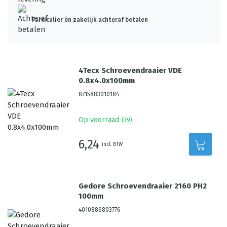
Particulier én zakelijk achteraf betalen
4Tecx Schroevendraaier VDE
0.8x4.0x100mm
8715883010184
Op voorraad
(
39
)
6,24
incl. BTW
Gedore Schroevendraaier 2160 PH2
100mm
4010886803776