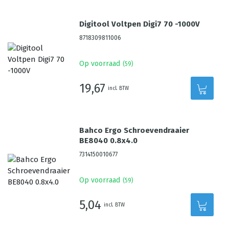
Digitool Voltpen Digi7 70 -1000V
8718309811006
Op voorraad
(
59
)
19,67
incl. BTW
Bahco Ergo Schroevendraaier
BE8040 0.8x4.0
7314150010677
Op voorraad
(
59
)
5,04
incl. BTW