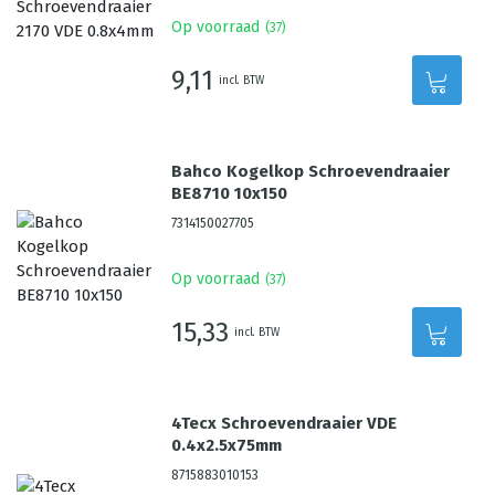
Op voorraad
(
37
)
9,11
incl. BTW
Bahco Kogelkop Schroevendraaier
BE8710 10x150
7314150027705
Op voorraad
(
37
)
15,33
incl. BTW
4Tecx Schroevendraaier VDE
0.4x2.5x75mm
8715883010153