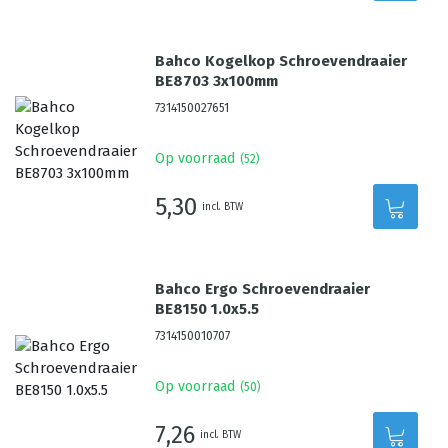
Bahco Kogelkop Schroevendraaier
BE8703 3x100mm
7314150027651
Op voorraad
(
52
)
5,30
incl. BTW
Bahco Ergo Schroevendraaier
BE8150 1.0x5.5
7314150010707
Op voorraad
(
50
)
7,26
incl. BTW