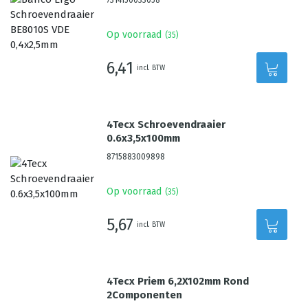
7314150033058
Op voorraad
(
35
)
6,41
incl. BTW
4Tecx Schroevendraaier
0.6x3,5x100mm
8715883009898
Op voorraad
(
35
)
5,67
incl. BTW
4Tecx Priem 6,2X102mm Rond
2Componenten