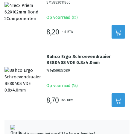
8715883011860
Op voorraad
(
35
)
8,20
incl. BTW
Bahco Ergo Schroevendraaier
BE8040S VDE 0.8x4.0mm
7314150033089
Op voorraad
(
34
)
8,70
incl. BTW
Gratis verzending vanaf 75,- (m.u.v. lengtes)