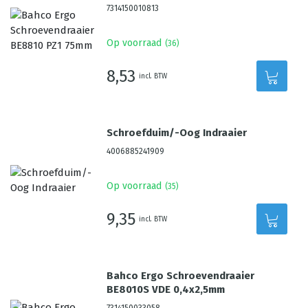
7314150010813
Op voorraad
(
36
)
8,53
incl. BTW
Schroefduim/-Oog Indraaier
4006885241909
Op voorraad
(
35
)
9,35
incl. BTW
Bahco Ergo Schroevendraaier
BE8010S VDE 0,4x2,5mm