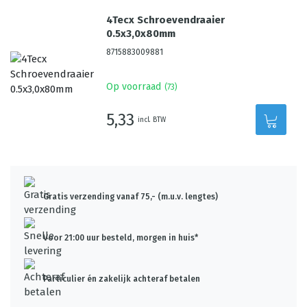
4Tecx Schroevendraaier
0.5x3,0x80mm
8715883009881
Op voorraad
(
73
)
5,33
incl. BTW
Gratis verzending vanaf 75,- (m.u.v. lengtes)
Voor 21:00 uur besteld, morgen in huis*
Particulier én zakelijk achteraf betalen