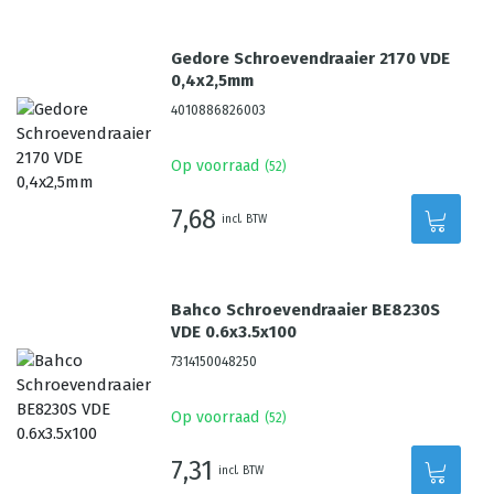
Gedore Schroevendraaier 2170 VDE
0,4x2,5mm
4010886826003
Op voorraad
(
52
)
7,68
incl. BTW
Bahco Schroevendraaier BE8230S
VDE 0.6x3.5x100
7314150048250
Op voorraad
(
52
)
7,31
incl. BTW