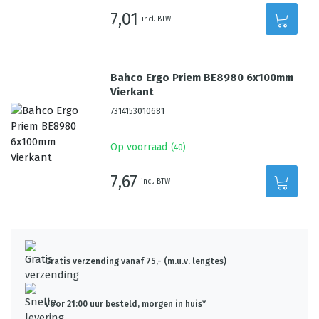
7,01
incl. BTW
Bahco Ergo Priem BE8980 6x100mm
Vierkant
7314153010681
Op voorraad
(
40
)
7,67
incl. BTW
Gratis verzending vanaf 75,- (m.u.v. lengtes)
Voor 21:00 uur besteld, morgen in huis*