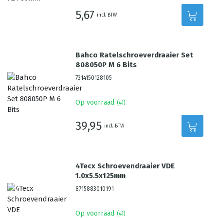
5,67
incl. BTW
Bahco Ratelschroeverdraaier Set
808050P M 6 Bits
7314150128105
Op voorraad
(
41
)
39,95
incl. BTW
4Tecx Schroevendraaier VDE
1.0x5.5x125mm
8715883010191
Op voorraad
(
41
)