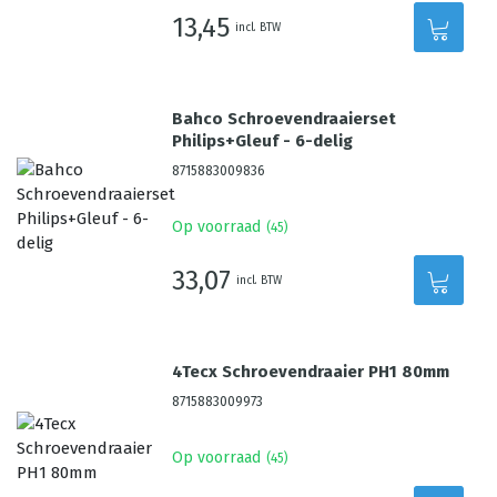
13,45
incl. BTW
Bahco Schroevendraaierset
Philips+Gleuf - 6-delig
8715883009836
Op voorraad
(
45
)
33,07
incl. BTW
4Tecx Schroevendraaier PH1 80mm
8715883009973
Op voorraad
(
45
)