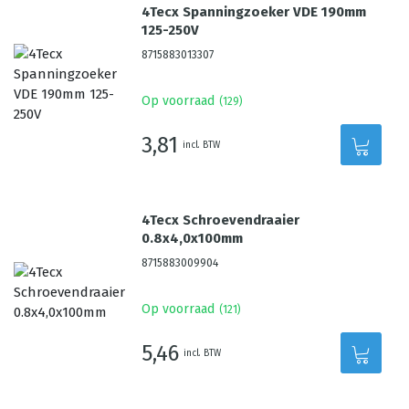
4Tecx Spanningzoeker VDE 190mm
125-250V
8715883013307
Op voorraad
(
129
)
3,81
incl. BTW
4Tecx Schroevendraaier
0.8x4,0x100mm
8715883009904
Op voorraad
(
121
)
5,46
incl. BTW