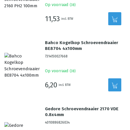
Op voorraad
(
38
)
11,53
incl. BTW
Bahco Kogelkop Schroevendraaier
BE8704 4x100mm
7314150027668
Op voorraad
(
38
)
6,20
incl. BTW
Gedore Schroevendraaier 2170 VDE
0.8x4mm
4010886826034