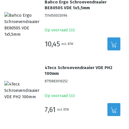
Bahco Ergo Schroevendraaier
BE8050S VDE 1x5,5mm
7314150033096
Op voorraad
(
33
)
10,45
incl. BTW
4Tecx Schroevendraaier VDE PH2
100mm
8715883010252
Op voorraad
(
33
)
7,61
incl. BTW