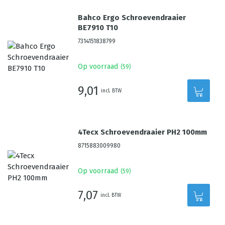
Bahco Ergo Schroevendraaier
BE7910 T10
7314151838799
Op voorraad
(
59
)
9,01
incl. BTW
4Tecx Schroevendraaier PH2 100mm
8715883009980
Op voorraad
(
59
)
7,07
incl. BTW