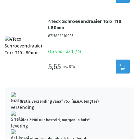
4Tecx Schroevendraaier Torx T10
L80mm
8715883010085
Op voorraad
(
50
)
5,65
incl. BTW
Gratis verzending vanaf 75,- (m.u.v. lengtes)
Voor 21:00 uur besteld, morgen in huis*
Particulier én zakelijk achteraf betalen