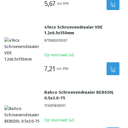
5,67
incl. BTW
4Tecx Schroevendraaier VDE
1.2x6.5x150mm
8715883010207
Op voorraad
(
43
)
7,21
incl. BTW
Bahco Schroevendraaier BE8020L
0.5x3.0-75
7314151838591
Op voorraad
(
42
)