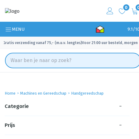
0
MENU
9.1/1
Gratis verzending vanaf 75,- (m.u.v. lengtes)
Voor 21:00 uur besteld, morgen 
✓
✓
Home
Machines en Gereedschap
Handgereedschap
Categorie
−
Prijs
−