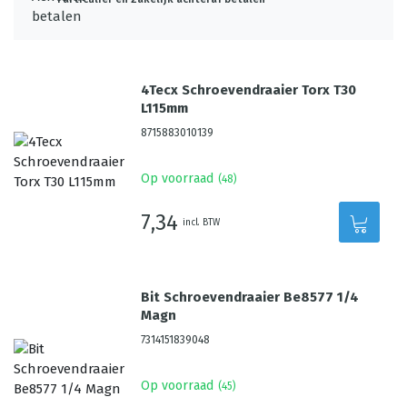
4Tecx Schroevendraaier Torx T30
L115mm
8715883010139
Op voorraad
(
48
)
7,34
incl. BTW
Bit Schroevendraaier Be8577 1/4
Magn
7314151839048
Op voorraad
(
45
)