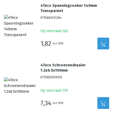
4Tecx Spanningzoeker 140mm
Transparant
8715883013284
Op voorraad
(
82
)
1,82
incl. BTW
4Tecx Schroevendraaier
1.2x6.5x150mm
8715883009935
Op voorraad
(
79
)
7,34
incl. BTW