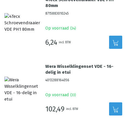
80mm
8715883010245
Op voorraad
(
34
)
6,24
incl. BTW
Wera Wisselklingenset VDE - 16-
delig in etui
4013288164056
Op voorraad
(
33
)
102,49
incl. BTW