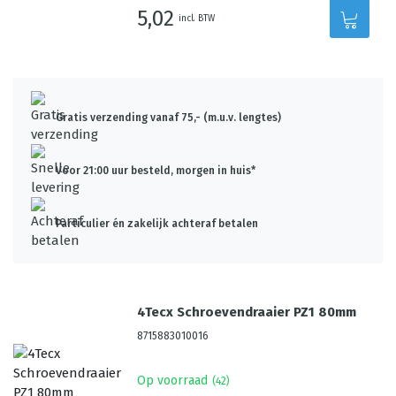
5,02
incl. BTW
Gratis verzending vanaf 75,- (m.u.v. lengtes)
Voor 21:00 uur besteld, morgen in huis*
Particulier én zakelijk achteraf betalen
4Tecx Schroevendraaier PZ1 80mm
8715883010016
Op voorraad
(
42
)