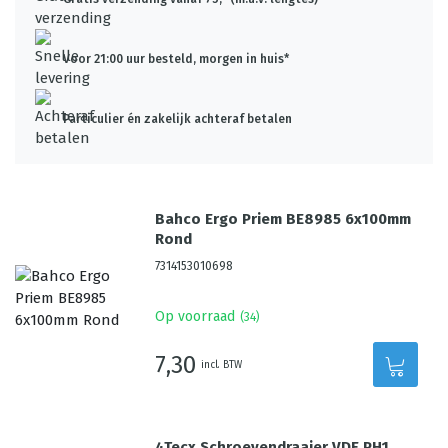
Voor 21:00 uur besteld, morgen in huis*
Particulier én zakelijk achteraf betalen
Bahco Ergo Priem BE8985 6x100mm
Rond
7314153010698
Op voorraad
(
34
)
7,30
incl. BTW
4Tecx Schroevendraaier VDE PH1