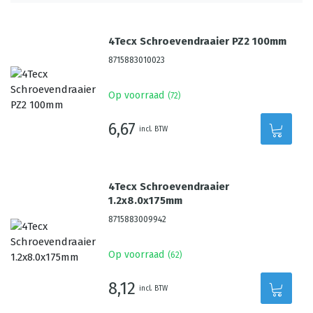
4Tecx Schroevendraaier PZ2 100mm
8715883010023
Op voorraad
(
72
)
6,67
incl. BTW
4Tecx Schroevendraaier
1.2x8.0x175mm
8715883009942
Op voorraad
(
62
)
8,12
incl. BTW