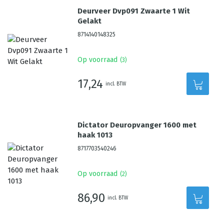
Deurveer Dvp091 Zwaarte 1 Wit
Gelakt
8714140148325
Op voorraad
(
3
)
17,24
incl. BTW
Dictator Deuropvanger 1600 met
haak 1013
8717703540246
Op voorraad
(
2
)
86,90
incl. BTW