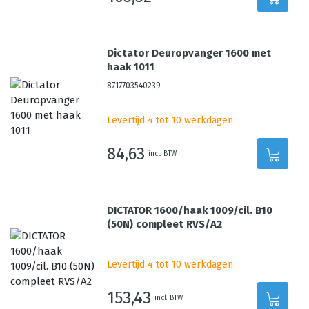
Dictator Deuropvanger 1600 met
haak 1011
8717703540239
Levertijd 4 tot 10 werkdagen
84,63
incl. BTW
DICTATOR 1600/haak 1009/cil. B10
(50N) compleet RVS/A2
Levertijd 4 tot 10 werkdagen
153,43
incl. BTW