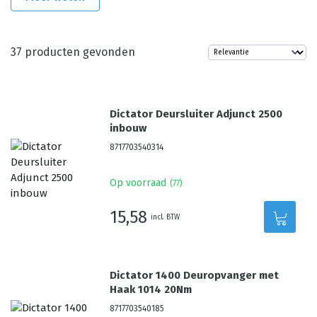
37
producten gevonden
Dictator Deursluiter Adjunct 2500
inbouw
8717703540314
Op voorraad
(
77
)
15,58
incl. BTW
Dictator 1400 Deuropvanger met
Haak 1014 20Nm
8717703540185