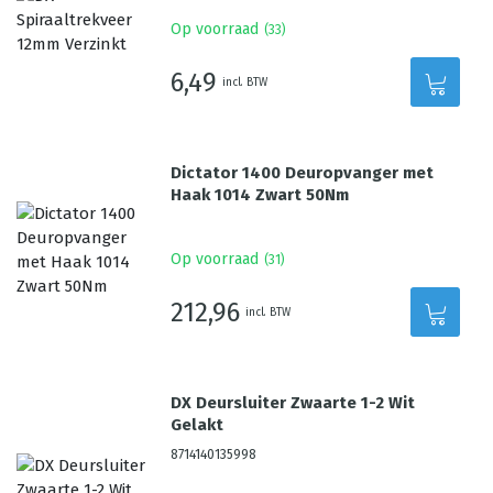
Op voorraad
(
33
)
6,49
incl. BTW
Dictator 1400 Deuropvanger met
Haak 1014 Zwart 50Nm
Op voorraad
(
31
)
212,96
incl. BTW
DX Deursluiter Zwaarte 1-2 Wit
Gelakt
8714140135998