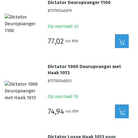
Dictator Deuropvanger 1100
8717703540079
Op voorraad
(
6
)
77,02
incl. BTW
Dictator 1000 Deuropvanger met
Haak 1013
8717703540031
Op voorraad
(
5
)
74,94
incl. BTW
Dictator Losse Haak 1013 voor