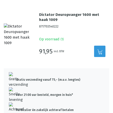
Dictator Deuropvanger 1600 met
haak 1009
8717703540222
Op voorraad
(
1
)
91,95
incl. BTW
Gratis verzending vanaf 75,- (m.u.v. lengtes)
Voor 21:00 uur besteld, morgen in huis*
Particulier én zakelijk achteraf betalen