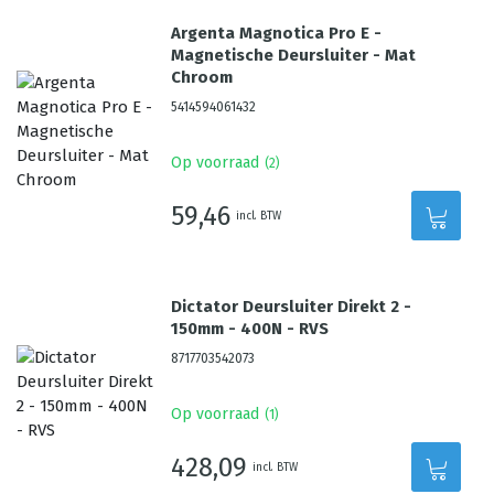
Argenta Magnotica Pro E -
Magnetische Deursluiter - Mat
Chroom
5414594061432
Op voorraad
(
2
)
59,46
incl. BTW
Dictator Deursluiter Direkt 2 -
150mm - 400N - RVS
8717703542073
Op voorraad
(
1
)
428,09
incl. BTW