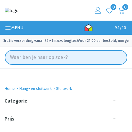
0
0
MENU
9.1/10
Gratis verzending vanaf 75,- (m.u.v. lengtes)
Voor 21:00 uur besteld, morgen 
✓
✓
Home
Hang- en sluitwerk
Sluitwerk
Categorie
−
Prijs
−