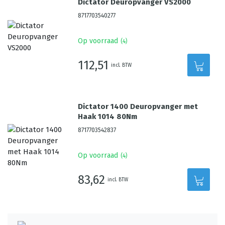
Dictator Deuropvanger VS2000
8717703540277
Op voorraad
(
4
)
112,51
incl. BTW
Dictator 1400 Deuropvanger met
Haak 1014 80Nm
8717703542837
Op voorraad
(
4
)
83,62
incl. BTW