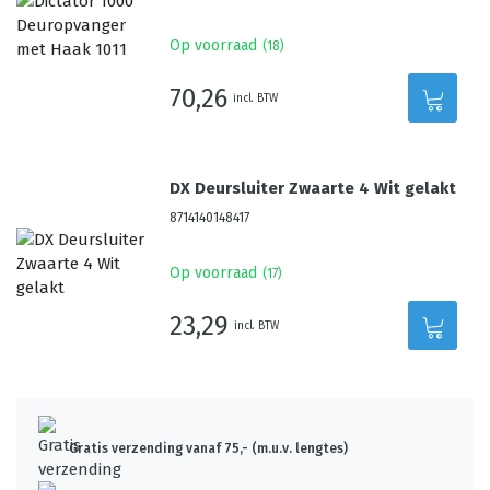
Op voorraad
(
18
)
70,26
incl. BTW
DX Deursluiter Zwaarte 4 Wit gelakt
8714140148417
Op voorraad
(
17
)
23,29
incl. BTW
Gratis verzending vanaf 75,- (m.u.v. lengtes)