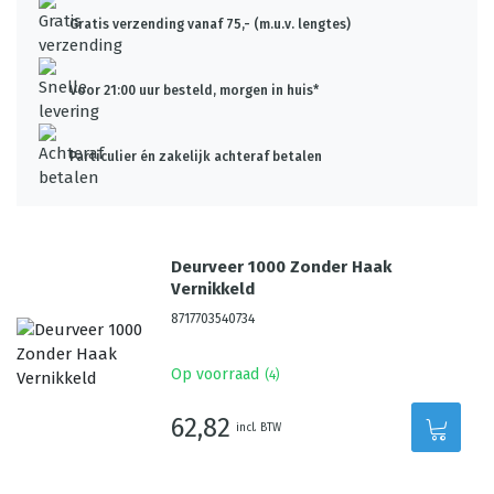
Gratis verzending vanaf 75,- (m.u.v. lengtes)
Voor 21:00 uur besteld, morgen in huis*
Particulier én zakelijk achteraf betalen
Deurveer 1000 Zonder Haak
Vernikkeld
8717703540734
Op voorraad
(
4
)
62,82
incl. BTW