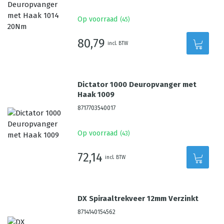
Op voorraad
(
45
)
80,79
incl. BTW
Dictator 1000 Deuropvanger met
Haak 1009
8717703540017
Op voorraad
(
43
)
72,14
incl. BTW
DX Spiraaltrekveer 12mm Verzinkt
8714140154562