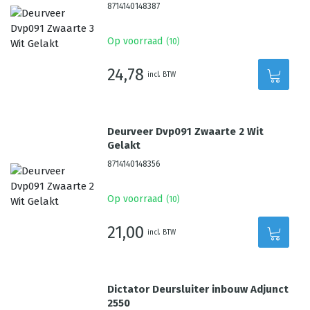
8714140148387
Op voorraad
(
10
)
24,78
incl. BTW
Deurveer Dvp091 Zwaarte 2 Wit
Gelakt
8714140148356
Op voorraad
(
10
)
21,00
incl. BTW
Dictator Deursluiter inbouw Adjunct
2550