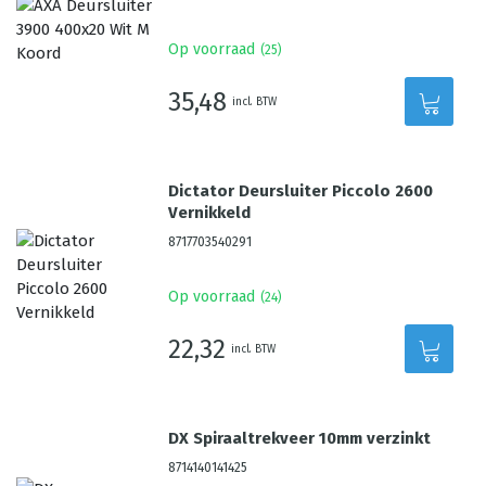
Op voorraad
(
25
)
35,48
incl. BTW
Dictator Deursluiter Piccolo 2600
Vernikkeld
8717703540291
Op voorraad
(
24
)
22,32
incl. BTW
DX Spiraaltrekveer 10mm verzinkt
8714140141425