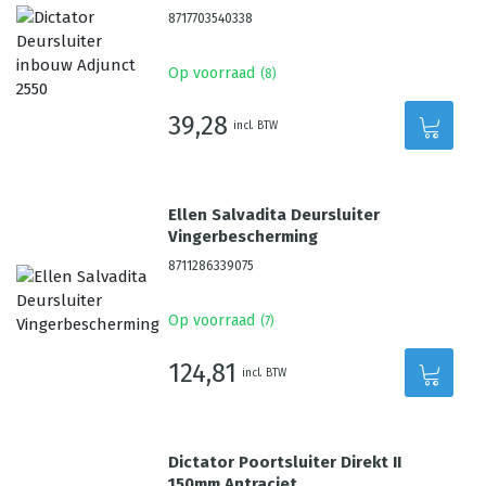
8717703540338
Op voorraad
(
8
)
39,28
incl. BTW
Ellen Salvadita Deursluiter
Vingerbescherming
8711286339075
Op voorraad
(
7
)
124,81
incl. BTW
Dictator Poortsluiter Direkt II
150mm Antraciet