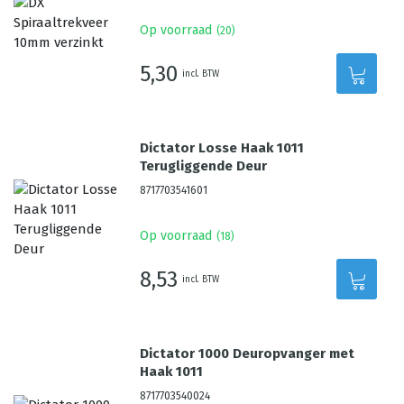
Op voorraad
(
20
)
5,30
incl. BTW
Dictator Losse Haak 1011
Terugliggende Deur
8717703541601
Op voorraad
(
18
)
8,53
incl. BTW
Dictator 1000 Deuropvanger met
Haak 1011
8717703540024