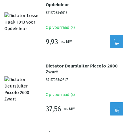
Opdekdeur
8717703541618
Op voorraad
(
4
)
9,93
incl. BTW
Dictator Deursluiter Piccolo 2600
Zwart
8717703542547
Op voorraad
(
4
)
37,56
incl. BTW