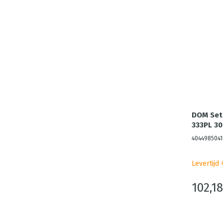
DOM Set 
333PL 30
4044985041
Levertijd
102,18