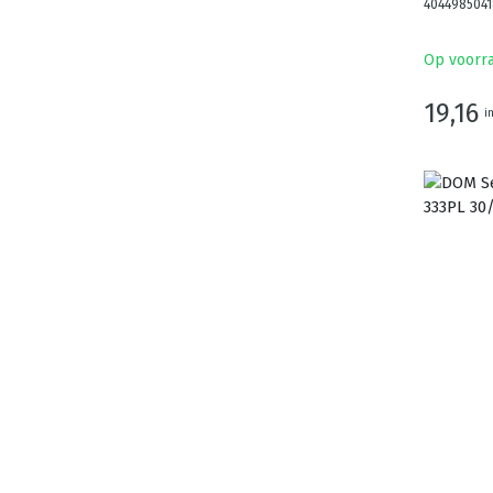
4044985041
Op voorr
19,16
i