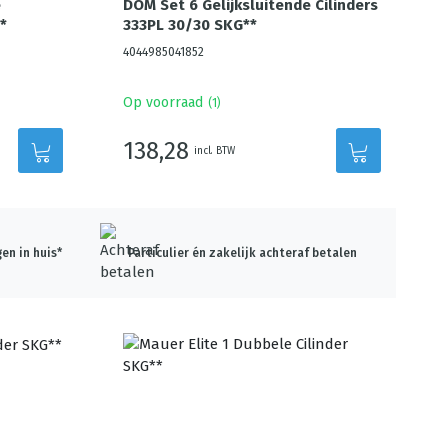
e
DOM Set 6 Gelijksluitende Cilinders
*
333PL 30/30 SKG**
4044985041852
Op voorraad
(
1
)
138,28
incl. BTW
en in huis*
Particulier én zakelijk achteraf betalen