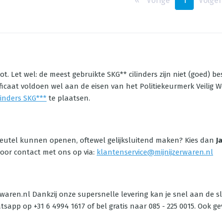
‹‹
Vorige
1
Volge
lot. Let wel: de meest gebruikte SKG** cilinders zijn niet (goed) 
ficaat voldoen wel aan de eisen van het Politiekeurmerk Veilig
ilinders SKG***
te plaatsen.
sleutel kunnen openen, oftewel gelijksluitend maken? Kies dan
J
voor contact met ons op via:
klantenservice@mijnijzerwaren.nl
erwaren.nl Dankzij onze supersnelle levering kan je snel aan de sl
sapp op +31 6 4994 1617 of bel gratis naar 085 - 225 0015. Ook g