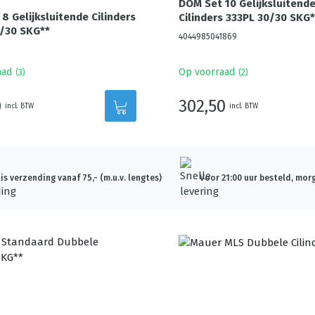
DOM Set 10 Gelijksluitend
8 Gelijksluitende Cilinders
Cilinders 333PL 30/30 SKG*
/30 SKG**
4044985041869
aad
Op voorraad
(
3
)
(
2
)
0
302,50
incl. BTW
incl. BTW
is verzending vanaf 75,- (m.u.v. lengtes)
Voor 21:00 uur besteld, morg