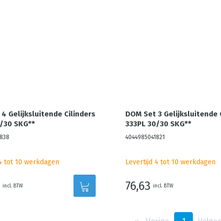
4 Gelijksluitende Cilinders
DOM Set 3 Gelijksluitende 
/30 SKG**
333PL 30/30 SKG**
838
4044985041821
 4 tot 10 werkdagen
Levertijd 4 tot 10 werkdagen
76,63
incl. BTW
incl. BTW