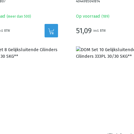
807
4044985041814
aad
Op voorraad
(meer dan 500)
(
189
)
51,09
ncl. BTW
incl. BTW