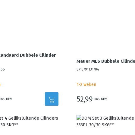
andaard Dubbele Cilinder
Mauer MLS Dubbele Cilinde
066
8715791131704
n
1-2 weken
52,99
incl. BTW
incl. BTW