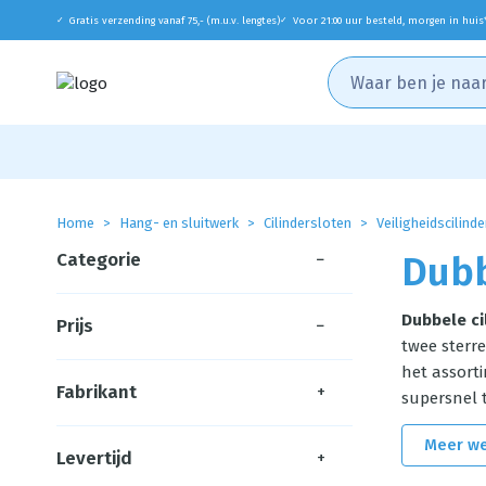
Gratis verzending vanaf 75,- (m.u.v. lengtes)
Voor 21:00 uur besteld, morgen in huis
✓
✓
Home
Hang- en sluitwerk
Cilindersloten
Veiligheidscilind
Categorie
−
Dubb
Dubbele ci
Prijs
−
twee sterre
het assorti
Fabrikant
+
supersnel 
Meer w
Levertijd
+