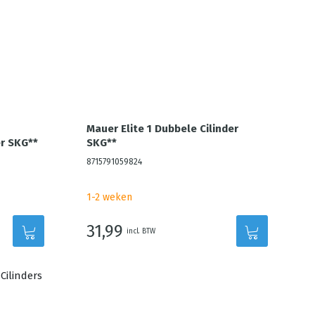
Mauer Elite 1 Dubbele Cilinder
r SKG**
SKG**
8715791059824
1-2 weken
31,99
incl. BTW