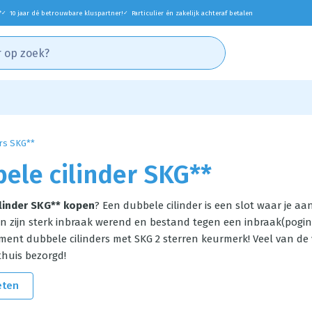
*
10 jaar dé betrouwbare kluspartner!
Particulier én zakelijk achteraf betalen
✓
✓
ers SKG**
ele cilinder SKG**
linder SKG** kopen
? Een dubbele cilinder is een slot waar je a
n zijn sterk inbraak werend en bestand tegen een inbraak(poging
ment dubbele cilinders met SKG 2 sterren keurmerk! Veel van de v
thuis bezorgd!
eten