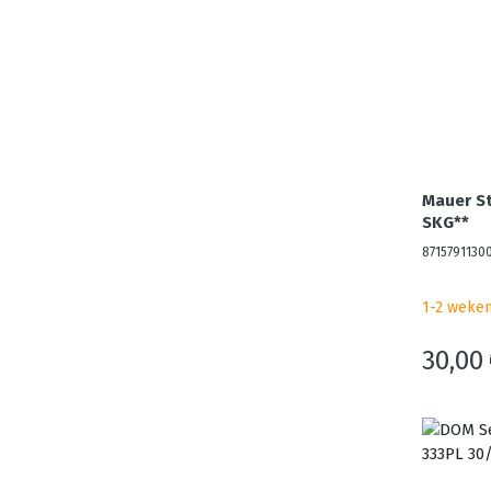
Mauer St
SKG**
8715791130
1-2 weke
30,00