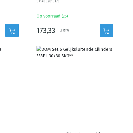
8714002610175
Op voorraad
(
26
)
173,33
incl. BTW