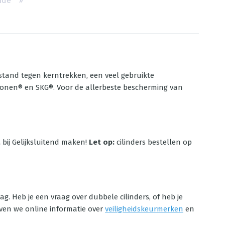
nde
››
bestand tegen kerntrekken, een veel gebruikte
 Wonen® en SKG®. Voor de allerbeste bescherming van
a
bij Gelijksluitend maken!
Let op:
cilinders bestellen op
ag. Heb je een vraag over dubbele cilinders, of heb je
even we online informatie over
veiligheidskeurmerken
en