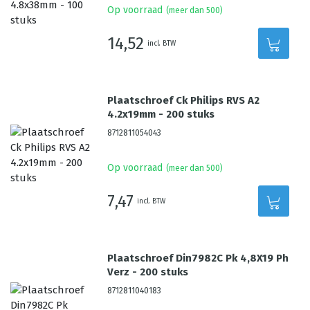
Op voorraad
(meer dan 500)
14,52
incl. BTW
Plaatschroef Ck Philips RVS A2
4.2x19mm - 200 stuks
8712811054043
Op voorraad
(meer dan 500)
7,47
incl. BTW
Plaatschroef Din7982C Pk 4,8X19 Ph
Verz - 200 stuks
8712811040183