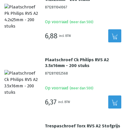
8712811041067
Op voorraad
(meer dan 500)
6,88
incl. BTW
Plaatschroef Ck Philips RVS A2
3.5x16mm - 200 stuks
8712811052568
Op voorraad
(meer dan 500)
6,37
incl. BTW
Trespaschroef Torx RVS A2 Stofgrijs