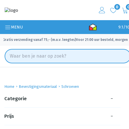
0
MENU
9.1/1
Gratis verzending vanaf 75,- (m.u.v. lengtes)
Voor 21:00 uur besteld, morgen 
✓
✓
Home
Bevestigingsmateriaal
Schroeven
Categorie
−
Prijs
−