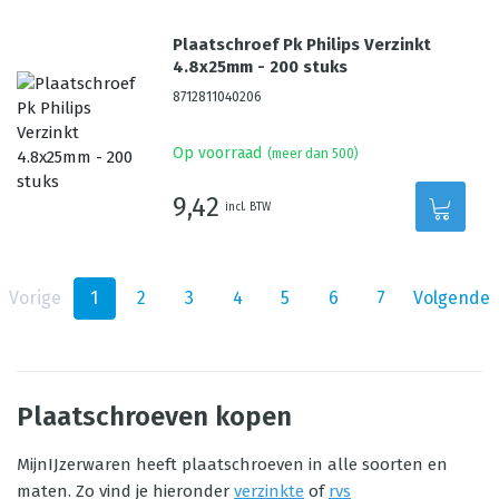
Plaatschroef Pk Philips Verzinkt
4.8x25mm - 200 stuks
8712811040206
Op voorraad
(meer dan 500)
9,42
incl. BTW
Vorige
1
2
3
4
5
6
7
Volgende
Plaatschroeven kopen
MijnIJzerwaren heeft plaatschroeven in alle soorten en
maten. Zo vind je hieronder
verzinkte
of
rvs