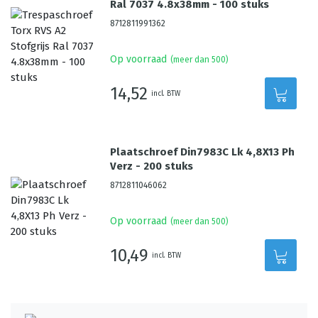
Ral 7037 4.8x38mm - 100 stuks
8712811991362
Op voorraad
(meer dan 500)
14,52
incl. BTW
Plaatschroef Din7983C Lk 4,8X13 Ph
Verz - 200 stuks
8712811046062
Op voorraad
(meer dan 500)
10,49
incl. BTW