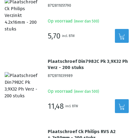
8712811051790
Op voorraad
(meer dan 500)
5,70
incl. BTW
Plaatschroef Din7982C Pk 3,9X32 Ph
Verz - 200 stuks
8712811039989
Op voorraad
(meer dan 500)
11,48
incl. BTW
Plaatschroef Ck Philips RVS A2
4.2x50mm - 200 stuks