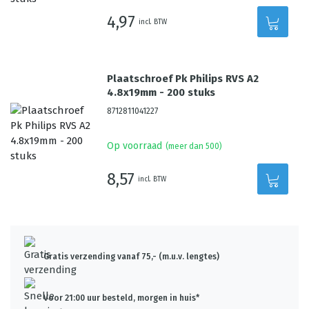
4,97
incl. BTW
Plaatschroef Pk Philips RVS A2
4.8x19mm - 200 stuks
8712811041227
Op voorraad
(meer dan 500)
8,57
incl. BTW
Gratis verzending vanaf 75,- (m.u.v. lengtes)
Voor 21:00 uur besteld, morgen in huis*