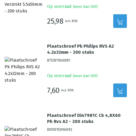
Op voorraad
(meer dan 500)
25,98
incl. BTW
Plaatschroef Pk Philips RVS A2
4.2x32mm - 200 stuks
8712811041081
Op voorraad
(meer dan 500)
7,60
incl. BTW
Plaatschroef Din7981C Ck 4,8X60
Ph Rvs A2 - 200 stuks
8051015096092