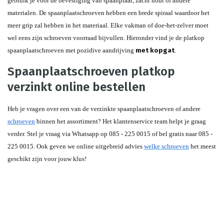
gebruik je voor de bevestiging van spaanplaat, zacht hout of andere 
materialen. De spaanplaatschroeven hebben een brede spiraal waardoor het 
meer grip zal hebben in het materiaal. Elke vakman of doe-het-zelver moet 
wel eens zijn schroeven voorraad bijvullen. Hieronder vind je de platkop 
spaanplaatschroeven met pozidive aandrijving 
met kopgat
.
Spaanplaatschroeven platkop
verzinkt online bestellen
Heb je vragen over een van de verzinkte spaanplaatschroeven of andere 
schroeven
 binnen het assortiment? Het klantenservice team helpt je graag 
verder. Stel je vraag via Whatsapp op 085 - 225 0015 of bel gratis naar 085 - 
225 0015. Ook geven we online uitgebreid advies 
welke schroeven
 het meest 
geschikt zijn voor jouw klus!