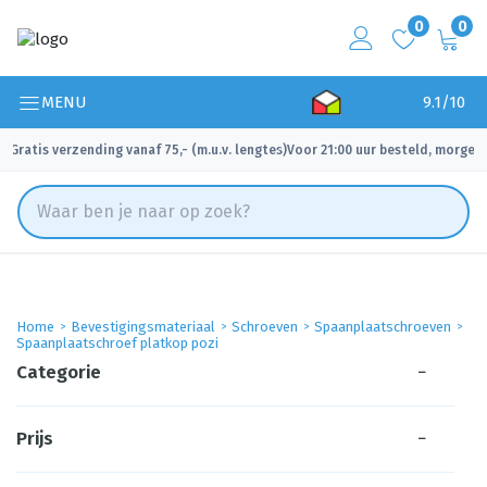
0
0
MENU
9.1/10
Gratis verzending vanaf 75,- (m.u.v. lengtes)
Voor 21:00 uur besteld, morgen 
✓
✓
Home
Bevestigingsmateriaal
Schroeven
Spaanplaatschroeven
Spaanplaatschroef platkop pozi
Categorie
−
Prijs
−