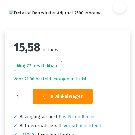
15,58
incl. BTW
Nog 77 beschikbaar
Voor 21.00 besteld, morgen in huis!
In winkelwagen
✓
Bezorging via post
PostNL en Berser
✓
Betalen zoals je wilt,
vooraf of achteraf
✓
222.000+
tevreden klanten