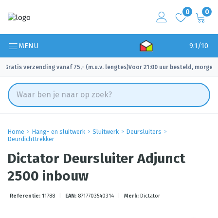
0
0
MENU
9.1/10
Gratis verzending vanaf 75,- (m.u.v. lengtes)
Voor 21:00 uur besteld, morgen 
✓
✓
Home
Hang- en sluitwerk
Sluitwerk
Deursluiters
Deurdichttrekker
Dictator Deursluiter Adjunct
2500 inbouw
Referentie:
11788
|
EAN:
8717703540314
|
Merk:
Dictator