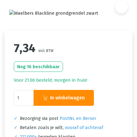
7,34
incl. BTW
Nog 16 beschikbaar
Voor 21.00 besteld, morgen in huis!
In winkelwagen
✓
Bezorging via post
PostNL en Berser
✓
Betalen zoals je wilt,
vooraf of achteraf
✓
222.000+
tevreden klanten