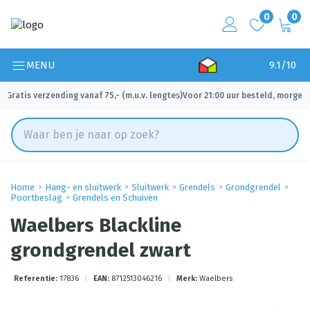
0
0
MENU
9.1/10
Gratis verzending vanaf 75,- (m.u.v. lengtes)
Voor 21:00 uur besteld, morgen 
✓
✓
Home
Hang- en sluitwerk
Sluitwerk
Grendels
Grondgrendel
Poortbeslag
Grendels en Schuiven
Waelbers Blackline
grondgrendel zwart
Referentie:
17836
|
EAN:
8712513046216
|
Merk:
Waelbers