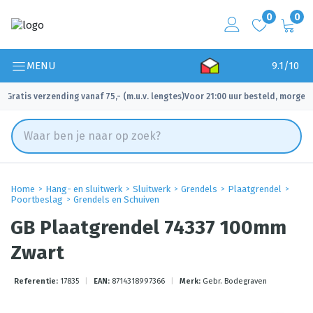
0
0
MENU
9.1/10
Gratis verzending vanaf 75,- (m.u.v. lengtes)
Voor 21:00 uur besteld, morgen 
✓
✓
Home
Hang- en sluitwerk
Sluitwerk
Grendels
Plaatgrendel
Poortbeslag
Grendels en Schuiven
GB Plaatgrendel 74337 100mm
Zwart
Referentie:
17835
|
EAN:
8714318997366
|
Merk:
Gebr. Bodegraven