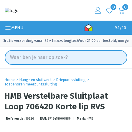
0
0
MENU
9.1/10
Gratis verzending vanaf 75,- (m.u.v. lengtes)
Voor 21:00 uur besteld, morgen 
✓
✓
Home
Hang- en sluitwerk
Driepuntssluiting
Toebehoren meerpuntssluiting
HMB Verstelbare Sluitplaat
Loop 706420 Korte lip RVS
Referentie:
16326
|
EAN:
8718418000889
|
Merk:
HMB