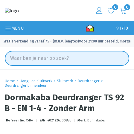
0
0
MENU
9.1/10
Gratis verzending vanaf 75,- (m.u.v. lengtes)
Voor 21:00 uur besteld, morgen 
✓
✓
Home
Hang- en sluitwerk
Sluitwerk
Deurdranger
Deurdranger binnendeur
Dormakaba Deurdranger TS 92
B - EN 1-4 - Zonder Arm
Referentie:
15167
|
EAN:
4021226300886
|
Merk:
Dormakaba