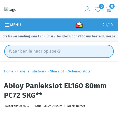
0
0
MENU
9.1/10
Gratis verzending vanaf 75,- (m.u.v. lengtes)
Voor 21:00 uur besteld, morgen 
✓
✓
Home
Hang- en sluitwerk
Slim slot
Solenoid sloten
Abloy Paniekslot EL160 80mm
PC72 SKG**
Referentie:
76157
|
EAN:
6416495230589
|
Merk:
Nemef