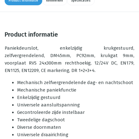
Product informatie
Kenmerken
Specificaties
Product informatie
Paniekdeurslot, enkelzijdig krukgestuurd,
zelfvergrendelend, DM45mm, PC92mm, krukgat 9mm,
voorplaat RVS 24x300mm rechthoekig, 12/24V DC, EN179,
EN1125, EN12209, CE markering, DR 1+2+3+4.
Mechanisch zelfvergrendelende dag- en nachtschoot
Mechanische paniekfunctie
Enkelzijdig gestuurd
Universele aansluitspanning
Gecontroleerde zijde instelbaar
Tweedelige dagschoot
Diverse doornmaten
Universele draairichting