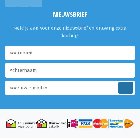
NIEUWSBRIEF
Meld je aan voor onze nieuwsbrief en ontvang extra
korting!