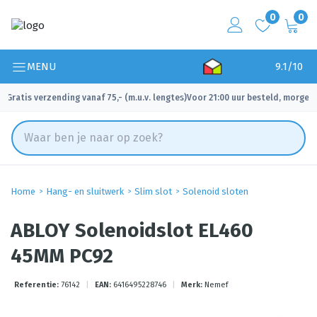
0
0
MENU
9.1/10
Gratis verzending vanaf 75,- (m.u.v. lengtes)
Voor 21:00 uur besteld, morgen 
✓
✓
Home
Hang- en sluitwerk
Slim slot
Solenoid sloten
ABLOY Solenoidslot EL460
45MM PC92
Referentie:
76142
|
EAN:
6416495228746
|
Merk:
Nemef