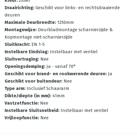
Kleur
:
Zilver
Draairichting
:
Geschikt voor links- en rechtsdraaiende
deuren
Maximale Deurbreedte
:
1250mm
Montagewijze
:
Deurbladmontage scharnierzijde &
Kopmontage niet-scharnierzijde
Sluitkracht
:
EN 1-5
Instelbare Eindslag
:
Instelbaar met ventiel
Sluitvertraging
:
Nee
Openingsdemping
:
Ja - vanaf 70°
Geschikt voor brand- en rookwerende deuren
:
Ja
Geschikt voor buitendeur
:
Nee
Type arm
:
Inclusief Schaararm
Dikte/diepte (in mm)
:
41mm
Vastzetfunctie
:
Nee
Instelbare Sluitsnelheid
:
Instelbaar met ventiel
Vrijloopfunctie
:
Nee