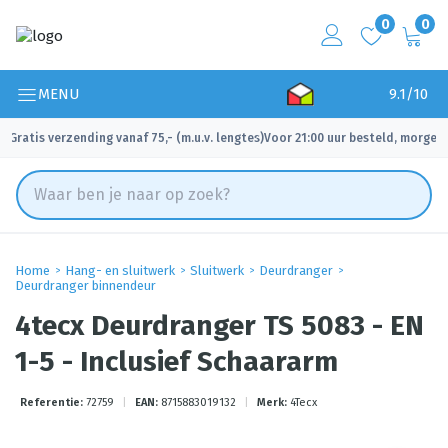
0
0
MENU
9.1/10
Gratis verzending vanaf 75,- (m.u.v. lengtes)
Voor 21:00 uur besteld, morgen 
✓
✓
Home
Hang- en sluitwerk
Sluitwerk
Deurdranger
Deurdranger binnendeur
4tecx Deurdranger TS 5083 - EN
1-5 - Inclusief Schaararm
Referentie:
72759
|
EAN:
8715883019132
|
Merk:
4Tecx