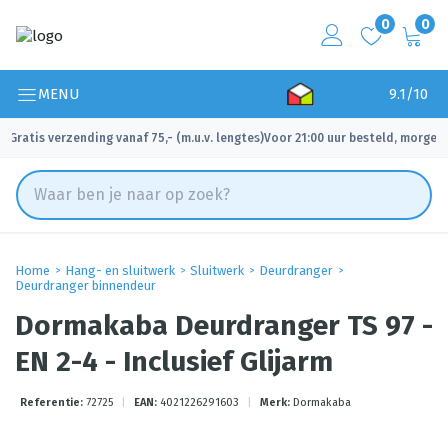
0
0
MENU
9.1/10
Gratis verzending vanaf 75,- (m.u.v. lengtes)
Voor 21:00 uur besteld, morgen 
✓
✓
Home
Hang- en sluitwerk
Sluitwerk
Deurdranger
Deurdranger binnendeur
Dormakaba Deurdranger TS 97 -
EN 2-4 - Inclusief Glijarm
Referentie:
72725
|
EAN:
4021226291603
|
Merk:
Dormakaba