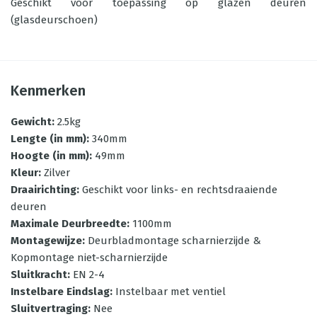
Geschikt voor toepassing op glazen deuren
(glasdeurschoen)
Kenmerken
Gewicht
:
2.5kg
Lengte (in mm)
:
340mm
Hoogte (in mm)
:
49mm
Kleur
:
Zilver
Draairichting
:
Geschikt voor links- en rechtsdraaiende
deuren
Maximale Deurbreedte
:
1100mm
Montagewijze
:
Deurbladmontage scharnierzijde &
Kopmontage niet-scharnierzijde
Sluitkracht
:
EN 2-4
Instelbare Eindslag
:
Instelbaar met ventiel
Sluitvertraging
:
Nee