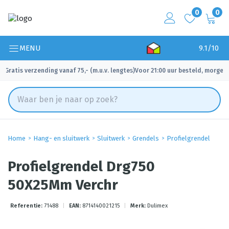
0
0
MENU
9.1/10
Gratis verzending vanaf 75,- (m.u.v. lengtes)
Voor 21:00 uur besteld, morgen 
✓
✓
Home
Hang- en sluitwerk
Sluitwerk
Grendels
Profielgrendel
Profielgrendel Drg750
50X25Mm Verchr
Referentie:
71488
|
EAN:
8714140021215
|
Merk:
Dulimex