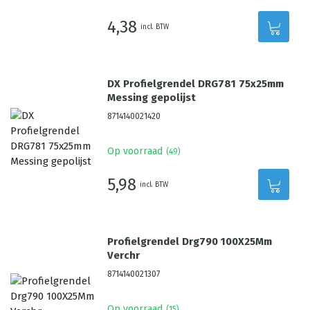
4,38
incl. BTW
DX Profielgrendel DRG781 75x25mm
Messing gepolijst
8714140021420
Op voorraad
(
49
)
5,98
incl. BTW
Profielgrendel Drg790 100X25Mm
Verchr
8714140021307
Op voorraad
(
15
)