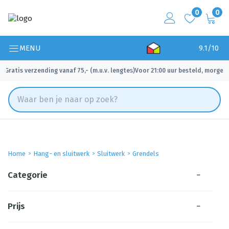
0
0
MENU
9.1/10
Gratis verzending vanaf 75,- (m.u.v. lengtes)
Voor 21:00 uur besteld, morgen 
✓
✓
Home
Hang- en sluitwerk
Sluitwerk
Grendels
Categorie
−
Prijs
−