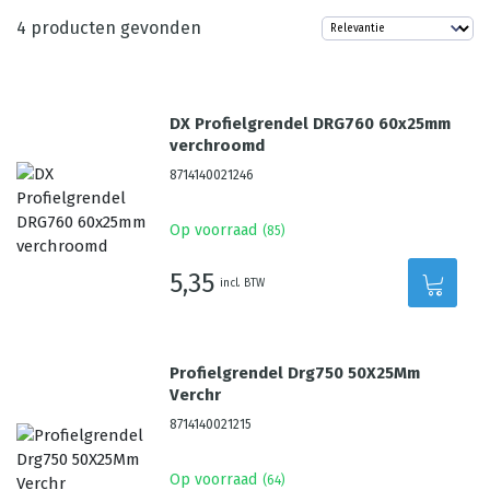
4
producten gevonden
DX Profielgrendel DRG760 60x25mm
verchroomd
8714140021246
Op voorraad
(
85
)
5,35
incl. BTW
Profielgrendel Drg750 50X25Mm
Verchr
8714140021215
Op voorraad
(
64
)