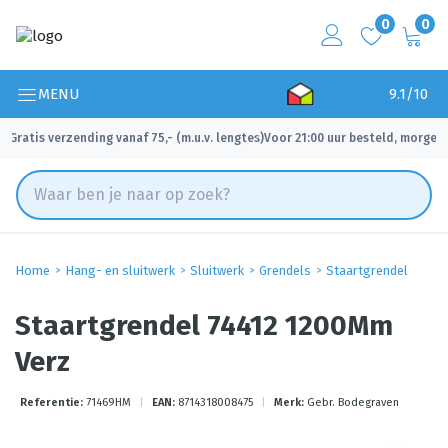
0
0
MENU
9.1/10
Gratis verzending vanaf 75,- (m.u.v. lengtes)
Voor 21:00 uur besteld, morgen 
✓
✓
Home
Hang- en sluitwerk
Sluitwerk
Grendels
Staartgrendel
Staartgrendel 74412 1200Mm
Verz
Referentie:
71469HM
|
EAN:
8714318008475
|
Merk:
Gebr. Bodegraven