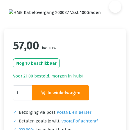
57,00
incl. BTW
Nog 10 beschikbaar
Voor 21.00 besteld, morgen in huis!
In winkelwagen
✓
Bezorging via post
PostNL en Berser
✓
Betalen zoals je wilt,
vooraf of achteraf
✓
222.000+
tevreden klanten