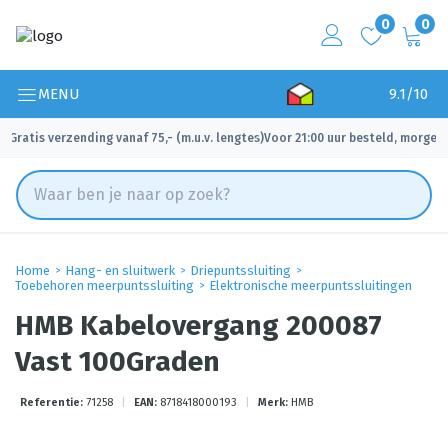
0
0
MENU
9.1/10
Gratis verzending vanaf 75,- (m.u.v. lengtes)
Voor 21:00 uur besteld, morgen 
✓
✓
Home
Hang- en sluitwerk
Driepuntssluiting
Toebehoren meerpuntssluiting
Elektronische meerpuntssluitingen
HMB Kabelovergang 200087
Vast 100Graden
Referentie:
71258
|
EAN:
8718418000193
|
Merk:
HMB