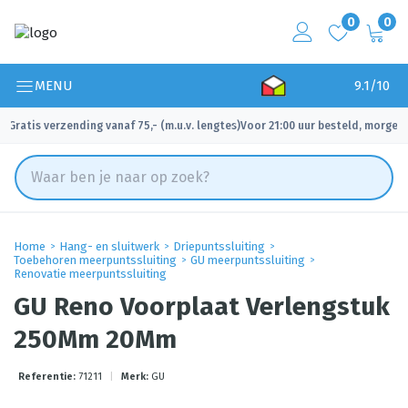
0
0
MENU
9.1/10
Gratis verzending vanaf 75,- (m.u.v. lengtes)
Voor 21:00 uur besteld, morgen 
✓
✓
Home
Hang- en sluitwerk
Driepuntssluiting
Toebehoren meerpuntssluiting
GU meerpuntssluiting
Renovatie meerpuntssluiting
GU Reno Voorplaat Verlengstuk
250Mm 20Mm
Referentie:
71211
|
Merk:
GU