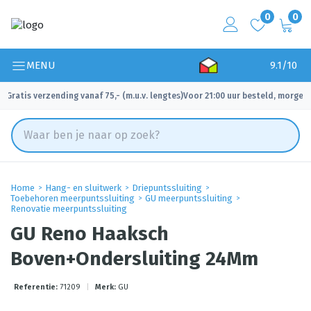
0
0
MENU
9.1/10
Gratis verzending vanaf 75,- (m.u.v. lengtes)
Voor 21:00 uur besteld, morgen 
✓
✓
Home
Hang- en sluitwerk
Driepuntssluiting
Toebehoren meerpuntssluiting
GU meerpuntssluiting
Renovatie meerpuntssluiting
GU Reno Haaksch
Boven+Ondersluiting 24Mm
Referentie:
71209
|
Merk:
GU