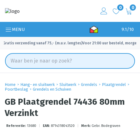
0
0
MENU
9.1/10
Gratis verzending vanaf 75,- (m.u.v. lengtes)
Voor 21:00 uur besteld, morgen 
✓
✓
Home
Hang- en sluitwerk
Sluitwerk
Grendels
Plaatgrendel
Poortbeslag
Grendels en Schuiven
GB Plaatgrendel 74436 80mm
Verzinkt
Referentie:
13680
|
EAN:
8714318043520
|
Merk:
Gebr. Bodegraven