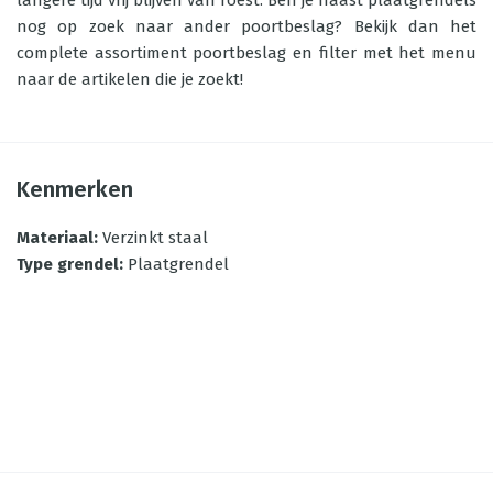
langere tijd vrij blijven van roest. Ben je naast plaatgrendels
nog op zoek naar ander poortbeslag? Bekijk dan het
complete assortiment
poortbeslag
en filter met het menu
naar de artikelen die je zoekt!
Kenmerken
Materiaal
:
Verzinkt staal
Type grendel
:
Plaatgrendel