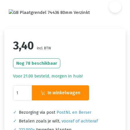
3,40
incl. BTW
Nog 78 beschikbaar
Voor 21.00 besteld, morgen in huis!
In winkelwagen
✓
Bezorging via post
PostNL en Berser
✓
Betalen zoals je wilt,
vooraf of achteraf
✓
222.000+
tevreden klanten