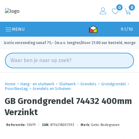
0
0
MENU
9.1/10
Gratis verzending vanaf 75,- (m.u.v. lengtes)
Voor 21:00 uur besteld, morgen 
✓
✓
Home
Hang- en sluitwerk
Sluitwerk
Grendels
Grondgrendel
Poortbeslag
Grendels en Schuiven
GB Grondgrendel 74432 400mm
Verzinkt
Referentie:
13679
|
EAN:
8714318007393
|
Merk:
Gebr. Bodegraven