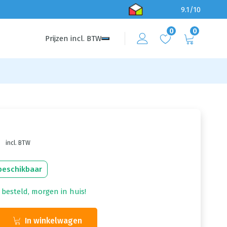
9.1/10
0
0
Prijzen
incl.
BTW
8
incl. BTW
beschikbaar
 besteld, morgen in huis!
In winkelwagen