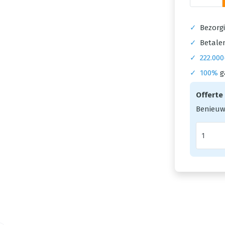
✓
Bezorgi
✓
Betalen
✓
222.000
✓
100%
g
Offerte
Benieuw