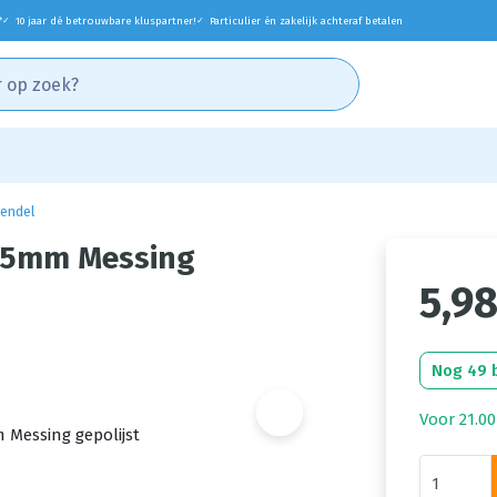
*
10 jaar dé betrouwbare kluspartner!
Particulier én zakelijk achteraf betalen
✓
✓
rendel
x25mm Messing
5,9
Nog 49 
Voor 21.00