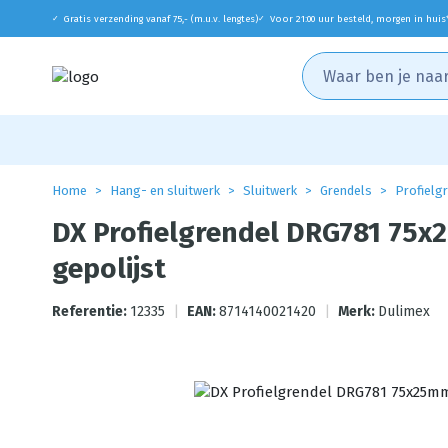
Gratis verzending vanaf 75,- (m.u.v. lengtes)
Voor 21:00 uur besteld, morgen in huis
✓
✓
Home
Hang- en sluitwerk
Sluitwerk
Grendels
Profielg
DX Profielgrendel DRG781 75
gepolijst
Referentie:
12335
|
EAN:
8714140021420
|
Merk:
Dulimex