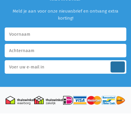
Meld je aan voor onze nieuwsbrief en ontvang extra
korting!