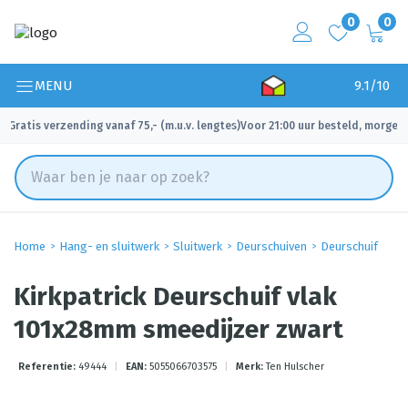
0
0
MENU
9.1/10
Gratis verzending vanaf 75,- (m.u.v. lengtes)
Voor 21:00 uur besteld, morgen 
✓
✓
Home
Hang- en sluitwerk
Sluitwerk
Deurschuiven
Deurschuif
Kirkpatrick Deurschuif vlak
101x28mm smeedijzer zwart
Referentie:
49444
|
EAN:
5055066703575
|
Merk:
Ten Hulscher