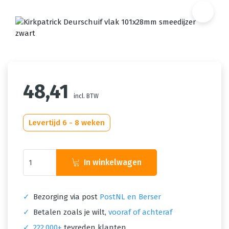
48,41
incl. BTW
Levertijd 6 - 8 weken
In winkelwagen
✓
Bezorging via post
PostNL en Berser
✓
Betalen zoals je wilt,
vooraf of achteraf
✓
222.000+
tevreden klanten