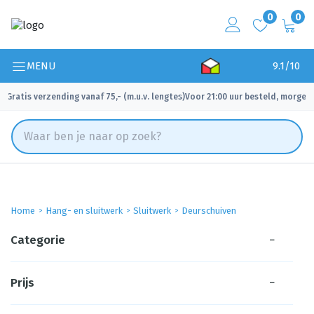
0
0
MENU
9.1/10
Gratis verzending vanaf 75,- (m.u.v. lengtes)
Voor 21:00 uur besteld, morgen 
✓
✓
Home
Hang- en sluitwerk
Sluitwerk
Deurschuiven
Categorie
−
Prijs
−