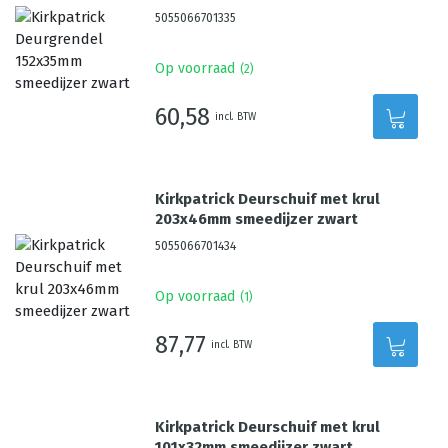
5055066701335
Op voorraad
(
2
)
60,58
incl. BTW
Kirkpatrick Deurschuif met krul
203x46mm smeedijzer zwart
5055066701434
Op voorraad
(
1
)
87,77
incl. BTW
Kirkpatrick Deurschuif met krul
101x32mm smeedijzer zwart