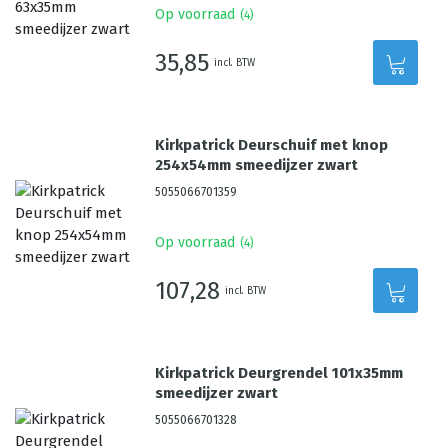
Op voorraad
(
4
)
35,85
incl. BTW
Kirkpatrick Deurschuif met knop
254x54mm smeedijzer zwart
5055066701359
Op voorraad
(
4
)
107,28
incl. BTW
Kirkpatrick Deurgrendel 101x35mm
smeedijzer zwart
5055066701328