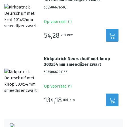
5055066717503
Op voorraad
(
1
)
54,28
incl. BTW
Kirkpatrick Deurschuif met knop
303x54mm smeedijzer zwart
5055066701366
Op voorraad
(
1
)
134,18
incl. BTW