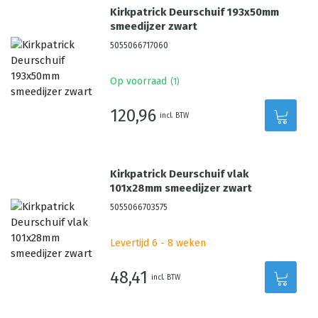
Kirkpatrick Deurschuif 193x50mm
smeedijzer zwart
5055066717060
Op voorraad
(
1
)
120,96
incl. BTW
Kirkpatrick Deurschuif vlak
101x28mm smeedijzer zwart
5055066703575
Levertijd 6 - 8 weken
48,41
incl. BTW