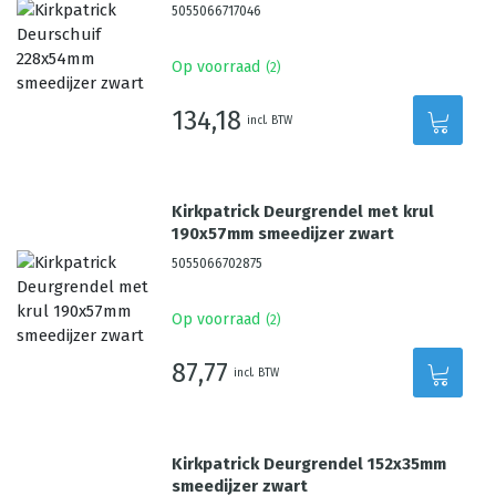
5055066717046
Op voorraad
(
2
)
134,18
incl. BTW
Kirkpatrick Deurgrendel met krul
190x57mm smeedijzer zwart
5055066702875
Op voorraad
(
2
)
87,77
incl. BTW
Kirkpatrick Deurgrendel 152x35mm
smeedijzer zwart