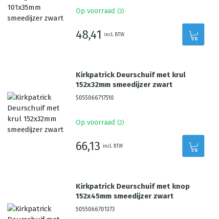
Op voorraad
(
3
)
48,41
incl. BTW
Kirkpatrick Deurschuif met krul
152x32mm smeedijzer zwart
5055066717510
Op voorraad
(
2
)
66,13
incl. BTW
Kirkpatrick Deurschuif met knop
152x45mm smeedijzer zwart
5055066701373