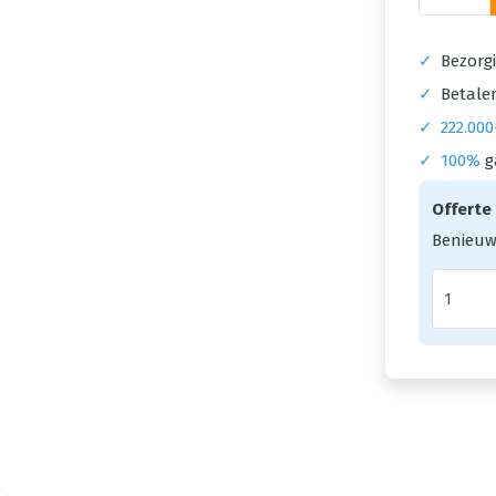
✓
Bezorgi
✓
Betalen
✓
222.000
✓
100%
g
Offerte
Benieuw