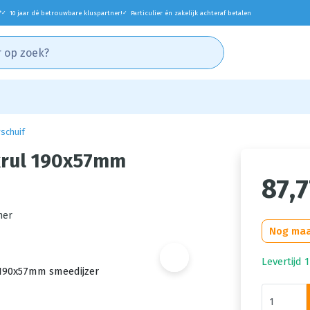
*
10 jaar dé betrouwbare kluspartner!
Particulier én zakelijk achteraf betalen
✓
✓
schuif
krul 190x57mm
87,7
her
Nog maa
Levertijd 