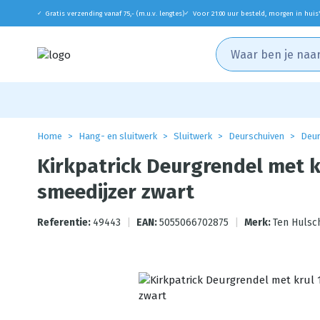
Gratis verzending vanaf 75,- (m.u.v. lengtes)
Voor 21:00 uur besteld, morgen in huis
✓
✓
Home
Hang- en sluitwerk
Sluitwerk
Deurschuiven
Deur
Kirkpatrick Deurgrendel met 
smeedijzer zwart
Referentie:
49443
|
EAN:
5055066702875
|
Merk:
Ten Hulsc