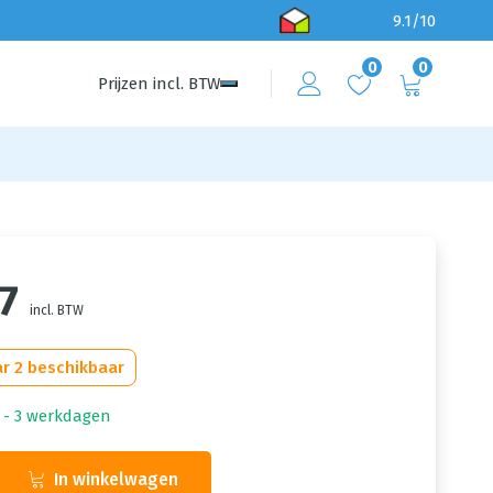
9.1/10
0
0
Prijzen
incl.
BTW
7
incl. BTW
r 2 beschikbaar
1 - 3 werkdagen
In winkelwagen