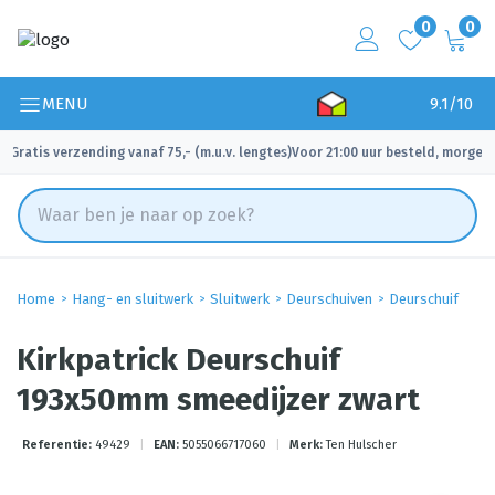
0
0
MENU
9.1/10
Gratis verzending vanaf 75,- (m.u.v. lengtes)
Voor 21:00 uur besteld, morgen 
✓
✓
Home
Hang- en sluitwerk
Sluitwerk
Deurschuiven
Deurschuif
Kirkpatrick Deurschuif
193x50mm smeedijzer zwart
Referentie:
49429
|
EAN:
5055066717060
|
Merk:
Ten Hulscher