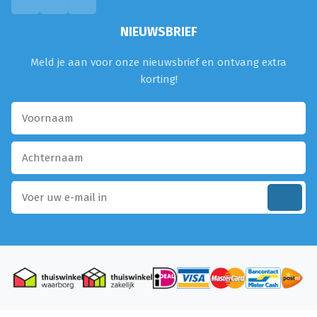
NIEUWSBRIEF
Meld je aan voor onze nieuwsbrief en ontvang extra
korting!