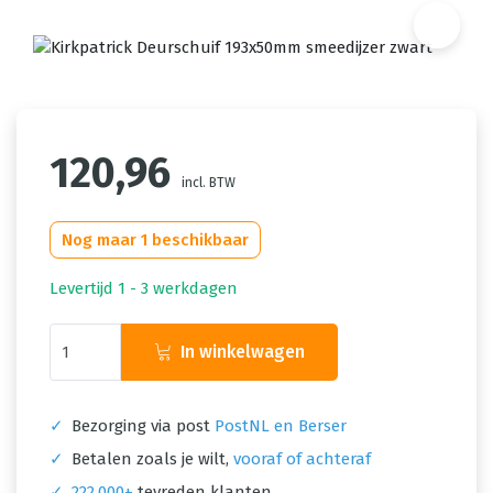
120,96
incl. BTW
Nog maar 1 beschikbaar
Levertijd 1 - 3 werkdagen
In winkelwagen
✓
Bezorging via post
PostNL en Berser
✓
Betalen zoals je wilt,
vooraf of achteraf
✓
222.000+
tevreden klanten