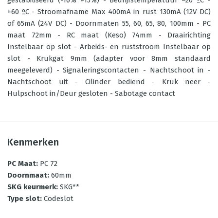
gestabiliseerd (-10% +15%) - Bedrijfstemperatuur –20 ºC -
+60 ºC - Stroomafname Max 400mA in rust 130mA (12V DC)
of 65mA (24V DC) - Doornmaten 55, 60, 65, 80, 100mm - PC
maat 72mm - RC maat (Keso) 74mm - Draairichting
Instelbaar op slot - Arbeids- en ruststroom Instelbaar op
slot - Krukgat 9mm (adapter voor 8mm standaard
meegeleverd) - Signaleringscontacten - Nachtschoot in -
Nachtschoot uit - Cilinder bediend - Kruk neer -
Hulpschoot in/Deur gesloten - Sabotage contact
Kenmerken
PC Maat
:
PC 72
Doornmaat
:
60mm
SKG keurmerk
:
SKG**
Type slot
:
Codeslot