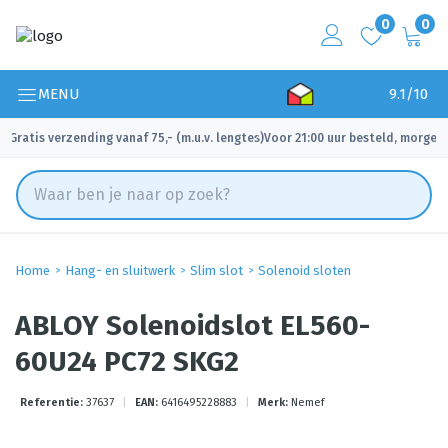
0
0
MENU
9.1/10
Gratis verzending vanaf 75,- (m.u.v. lengtes)
Voor 21:00 uur besteld, morgen 
✓
✓
Home
Hang- en sluitwerk
Slim slot
Solenoid sloten
ABLOY Solenoidslot EL560-
60U24 PC72 SKG2
Referentie:
37637
|
EAN:
6416495228883
|
Merk:
Nemef