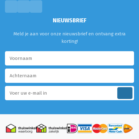
NIEUWSBRIEF
Meld je aan voor onze nieuwsbrief en ontvang extra
korting!