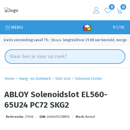
0
0
MENU
9.1/10
Gratis verzending vanaf 75,- (m.u.v. lengtes)
Voor 21:00 uur besteld, morgen 
✓
✓
Home
Hang- en sluitwerk
Slim slot
Solenoid sloten
ABLOY Solenoidslot EL560-
65U24 PC72 SKG2
Referentie:
37636
|
EAN:
6416495228890
|
Merk:
Nemef