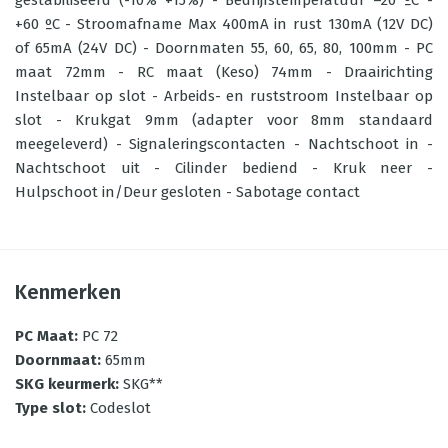
gestabiliseerd (-10% +15%) - Bedrijfstemperatuur –20 ºC -
+60 ºC - Stroomafname Max 400mA in rust 130mA (12V DC)
of 65mA (24V DC) - Doornmaten 55, 60, 65, 80, 100mm - PC
maat 72mm - RC maat (Keso) 74mm - Draairichting
Instelbaar op slot - Arbeids- en ruststroom Instelbaar op
slot - Krukgat 9mm (adapter voor 8mm standaard
meegeleverd) - Signaleringscontacten - Nachtschoot in -
Nachtschoot uit - Cilinder bediend - Kruk neer -
Hulpschoot in/Deur gesloten - Sabotage contact
Kenmerken
PC Maat
:
PC 72
Doornmaat
:
65mm
SKG keurmerk
:
SKG**
Type slot
:
Codeslot