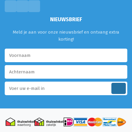
NIEUWSBRIEF
Meld je aan voor onze nieuwsbrief en ontvang extra
korting!