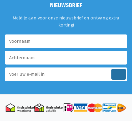
NIEUWSBRIEF
Meld je aan voor onze nieuwsbrief en ontvang extra
korting!