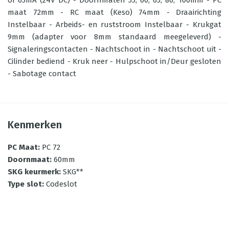
of 65mA (24V DC) - Doornmaten 55, 60, 65, 80, 100mm - PC
maat 72mm - RC maat (Keso) 74mm - Draairichting
Instelbaar - Arbeids- en ruststroom Instelbaar - Krukgat
9mm (adapter voor 8mm standaard meegeleverd) -
Signaleringscontacten - Nachtschoot in - Nachtschoot uit -
Cilinder bediend - Kruk neer - Hulpschoot in/Deur gesloten
- Sabotage contact
Kenmerken
PC Maat
:
PC 72
Doornmaat
:
60mm
SKG keurmerk
:
SKG**
Type slot
:
Codeslot