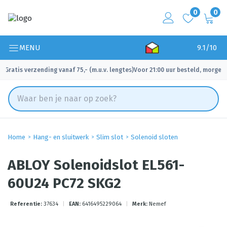
0
0
MENU
9.1/10
Gratis verzending vanaf 75,- (m.u.v. lengtes)
Voor 21:00 uur besteld, morgen 
✓
✓
Home
Hang- en sluitwerk
Slim slot
Solenoid sloten
ABLOY Solenoidslot EL561-
60U24 PC72 SKG2
Referentie:
37634
|
EAN:
6416495229064
|
Merk:
Nemef