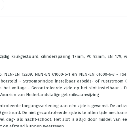
lzijdig krukgestuurd, cilindersparing 17mm, PC 92mm, EN 179
, NEN-EN 12209, NEN-EN 61000-6-1 en NEN-EN 61000-6-3 - Toep
borsteld - Stroomprincipe instelbaar arbeids- of ruststroom
het voltage - Gecontroleerde zijde op het slot instelbaar - Di
 Voorzien van Nederlandstalige gebruiksaanwijzing
ontroleerde toegangsverlening aan één zijde is gewenst. De acti
estuurd. De niet gecontroleerde zijde is te allen tijde mechani
l dag- als nacht-schoot. Het slot is altijd door middel van ee
lot op afstand kunnen weergeven.