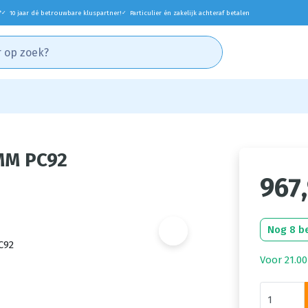
*
10 jaar dé betrouwbare kluspartner!
Particulier én zakelijk achteraf betalen
✓
✓
MM PC92
967
Nog 8 b
Voor 21.00