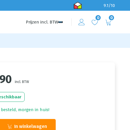
9.1/10
0
0
Prijzen
incl.
BTW
,90
incl. BTW
eschikbaar
 besteld, morgen in huis!
In winkelwagen