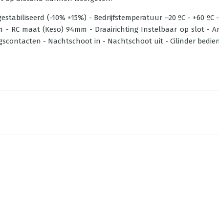
estabiliseerd (-10% +15%) - Bedrijfstemperatuur –20 ºC - +60 ºC
 - RC maat (Keso) 94mm - Draairichting Instelbaar op slot - A
scontacten - Nachtschoot in - Nachtschoot uit - Cilinder bedie