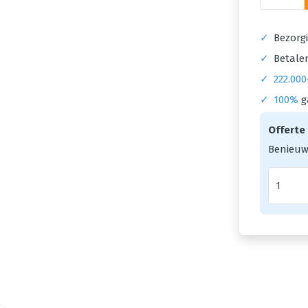
✓
Bezorgi
✓
Betalen
✓
222.000
✓
100%
g
Offerte
Benieuw