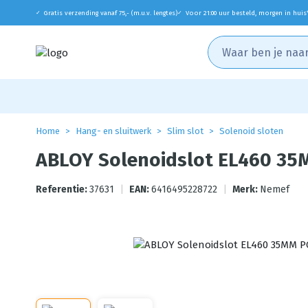
Gratis verzending vanaf 75,- (m.u.v. lengtes)
Voor 21:00 uur besteld, morgen in huis
✓
✓
Home
Hang- en sluitwerk
Slim slot
Solenoid sloten
ABLOY Solenoidslot EL460 35
Referentie:
37631
|
EAN:
6416495228722
|
Merk:
Nemef