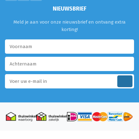
NIEUWSBRIEF
Meld je aan voor onze nieuwsbrief en ontvang extra
korting!