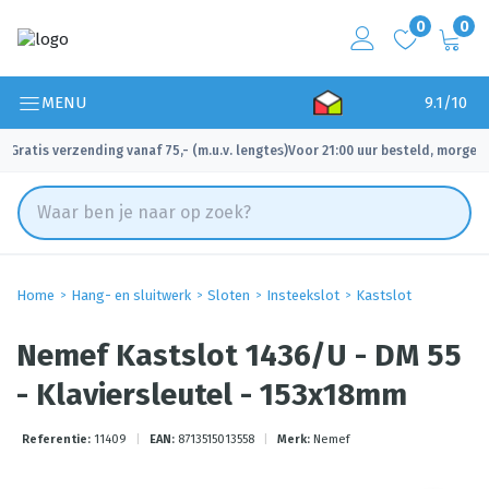
0
0
MENU
9.1/10
Gratis verzending vanaf 75,- (m.u.v. lengtes)
Voor 21:00 uur besteld, morgen 
✓
✓
Home
Hang- en sluitwerk
Sloten
Insteekslot
Kastslot
Nemef Kastslot 1436/U - DM 55
- Klaviersleutel - 153x18mm
Referentie:
11409
|
EAN:
8713515013558
|
Merk:
Nemef