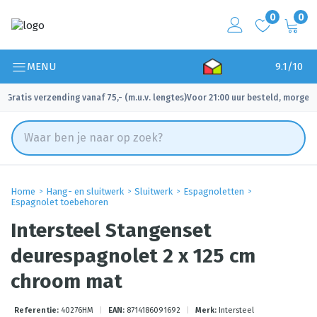
0
0
MENU
9.1/10
Gratis verzending vanaf 75,- (m.u.v. lengtes)
Voor 21:00 uur besteld, morgen 
✓
✓
Home
Hang- en sluitwerk
Sluitwerk
Espagnoletten
Espagnolet toebehoren
Intersteel Stangenset
deurespagnolet 2 x 125 cm
chroom mat
Referentie:
40276HM
|
EAN:
8714186091692
|
Merk:
Intersteel