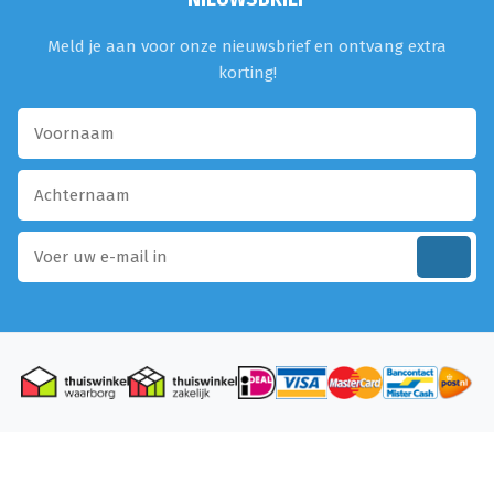
Meld je aan voor onze nieuwsbrief en ontvang extra
korting!