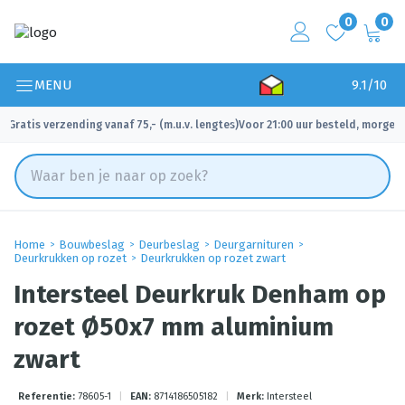
0
0
MENU
9.1/10
Gratis verzending vanaf 75,- (m.u.v. lengtes)
Voor 21:00 uur besteld, morgen 
✓
✓
Home
Bouwbeslag
Deurbeslag
Deurgarnituren
Deurkrukken op rozet
Deurkrukken op rozet zwart
Intersteel Deurkruk Denham op
rozet Ø50x7 mm aluminium
zwart
Referentie:
78605-1
|
EAN:
8714186505182
|
Merk:
Intersteel