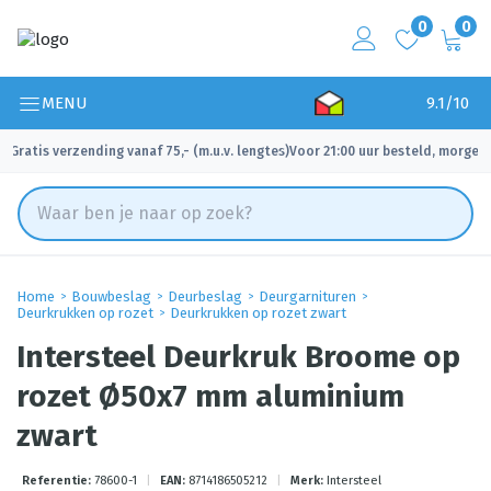
0
0
MENU
9.1/10
Gratis verzending vanaf 75,- (m.u.v. lengtes)
Voor 21:00 uur besteld, morgen 
✓
✓
Home
Bouwbeslag
Deurbeslag
Deurgarnituren
Deurkrukken op rozet
Deurkrukken op rozet zwart
Intersteel Deurkruk Broome op
rozet Ø50x7 mm aluminium
zwart
Referentie:
78600-1
|
EAN:
8714186505212
|
Merk:
Intersteel