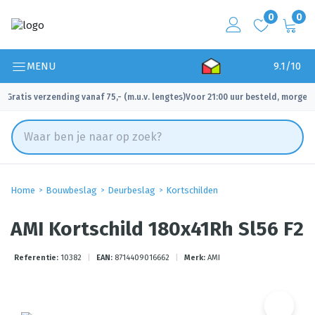
0
0
MENU
9.1/10
Gratis verzending vanaf 75,- (m.u.v. lengtes)
Voor 21:00 uur besteld, morgen 
✓
✓
Home
Bouwbeslag
Deurbeslag
Kortschilden
AMI Kortschild 180x41Rh Sl56 F2
Referentie:
10382
|
EAN:
8714409016662
|
Merk:
AMI