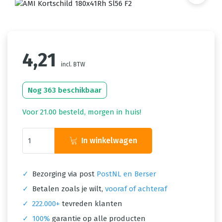
4,21
incl. BTW
Nog 363 beschikbaar
Voor 21.00 besteld, morgen in huis!
In winkelwagen
✓
Bezorging via post
PostNL en Berser
✓
Betalen zoals je wilt,
vooraf of achteraf
✓
222.000+
tevreden klanten
✓
100%
garantie op alle producten