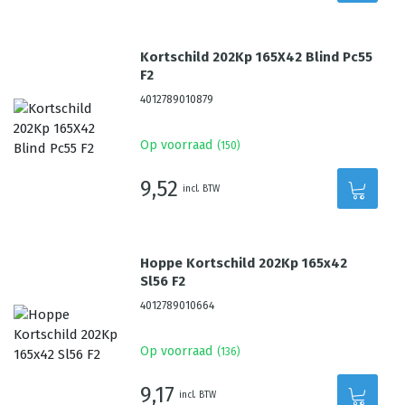
Kortschild 202Kp 165X42 Blind Pc55
F2
4012789010879
Op voorraad
(
150
)
9,52
incl. BTW
Hoppe Kortschild 202Kp 165x42
Sl56 F2
4012789010664
Op voorraad
(
136
)
9,17
incl. BTW