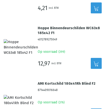
4,21
incl. BTW
Hoppe Binnendeurschilden WC63x8
185x42 F1
4012789275049
Op voorraad
(
399
)
12,97
incl. BTW
AMI Kortschild 180x41Rh Blind F2
8714409016648
Op voorraad
(
376
)