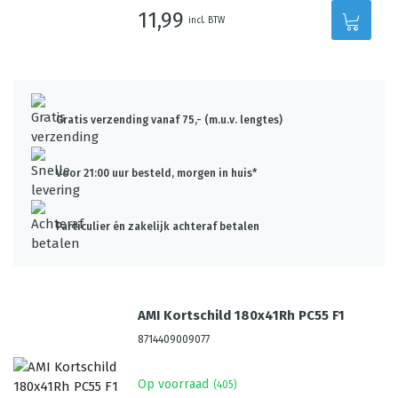
11,99
incl. BTW
Gratis verzending vanaf 75,- (m.u.v. lengtes)
Voor 21:00 uur besteld, morgen in huis*
Particulier én zakelijk achteraf betalen
AMI Kortschild 180x41Rh PC55 F1
8714409009077
Op voorraad
(
405
)