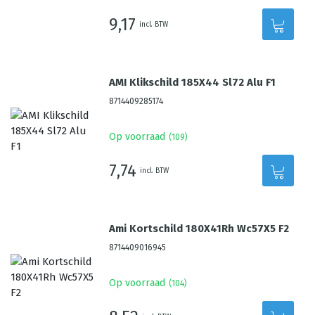
9,17
incl. BTW
AMI Klikschild 185X44 Sl72 Alu F1
8714409285174
Op voorraad
(
109
)
7,74
incl. BTW
Ami Kortschild 180X41Rh Wc57X5 F2
8714409016945
Op voorraad
(
104
)