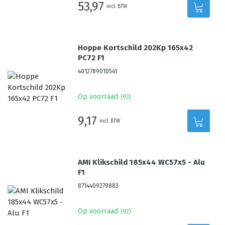
53,97
incl. BTW
Hoppe Kortschild 202Kp 165x42
PC72 F1
4012789010541
Op voorraad
(
93
)
9,17
incl. BTW
AMI Klikschild 185x44 WC57x5 - Alu
F1
8714409279883
Op voorraad
(
92
)