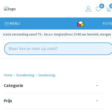
0
MENU
9.1/1
Gratis verzending vanaf 75,- (m.u.v. lengtes)
Voor 21:00 uur besteld, morgen 
✓
✓
Home
Bouwbeslag
Deurbeslag
Categorie
−
Prijs
−