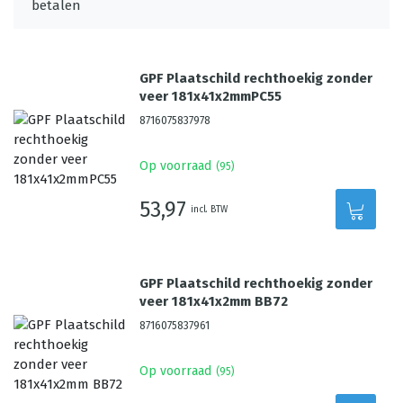
GPF Plaatschild rechthoekig zonder
veer 181x41x2mmPC55
8716075837978
Op voorraad
(
95
)
53,97
incl. BTW
GPF Plaatschild rechthoekig zonder
veer 181x41x2mm BB72
8716075837961
Op voorraad
(
95
)