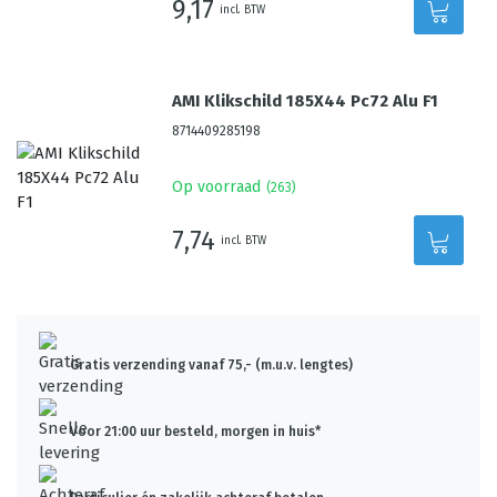
9,17
incl. BTW
AMI Klikschild 185X44 Pc72 Alu F1
8714409285198
Op voorraad
(
263
)
7,74
incl. BTW
Gratis verzending vanaf 75,- (m.u.v. lengtes)
Voor 21:00 uur besteld, morgen in huis*