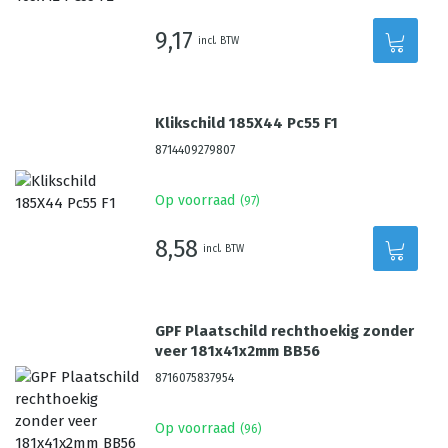
9,17
incl. BTW
Klikschild 185X44 Pc55 F1
8714409279807
Op voorraad
(
97
)
8,58
incl. BTW
GPF Plaatschild rechthoekig zonder
veer 181x41x2mm BB56
8716075837954
Op voorraad
(
96
)