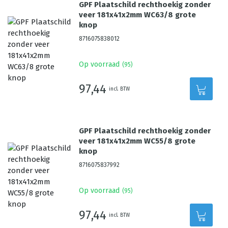
GPF Plaatschild rechthoekig zonder
veer 181x41x2mm WC63/8 grote
knop
8716075838012
Op voorraad
(
95
)
97,44
incl. BTW
GPF Plaatschild rechthoekig zonder
veer 181x41x2mm WC55/8 grote
knop
8716075837992
Op voorraad
(
95
)
97,44
incl. BTW