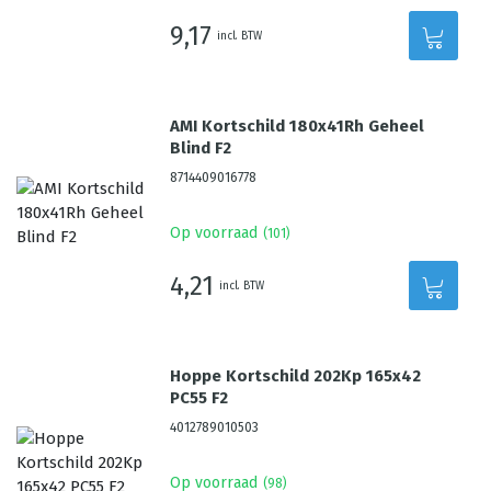
9,17
incl. BTW
AMI Kortschild 180x41Rh Geheel
Blind F2
8714409016778
Op voorraad
(
101
)
4,21
incl. BTW
Hoppe Kortschild 202Kp 165x42
PC55 F2
4012789010503
Op voorraad
(
98
)