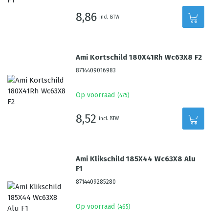
8,86
incl. BTW
Ami Kortschild 180X41Rh Wc63X8 F2
8714409016983
Op voorraad
(
475
)
8,52
incl. BTW
Ami Klikschild 185X44 Wc63X8 Alu
F1
8714409285280
Op voorraad
(
465
)