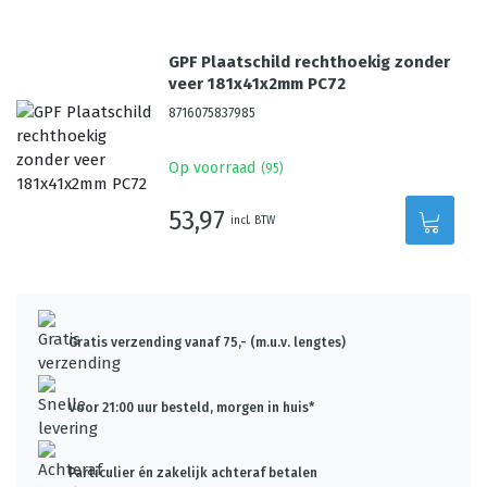
GPF Plaatschild rechthoekig zonder
veer 181x41x2mm PC72
8716075837985
Op voorraad
(
95
)
53,97
incl. BTW
Gratis verzending vanaf 75,- (m.u.v. lengtes)
Voor 21:00 uur besteld, morgen in huis*
Particulier én zakelijk achteraf betalen