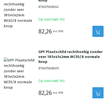
knop
8716075838043
Op voorraad
(
95
)
82,26
incl. BTW
GPF Plaatschild rechthoekig zonder
veer 181x41x2mm WC55/8 normale
knop
8716075838029
Op voorraad
(
95
)
82,26
incl. BTW