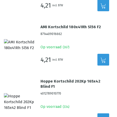
4,21
incl. BTW
AMI Kortschild 180x41Rh Sl56 F2
8714409016662
Op voorraad
(
367
)
4,21
incl. BTW
Hoppe Kortschild 202Kp 165x42
Blind F1
4012789010770
Op voorraad
(
334
)