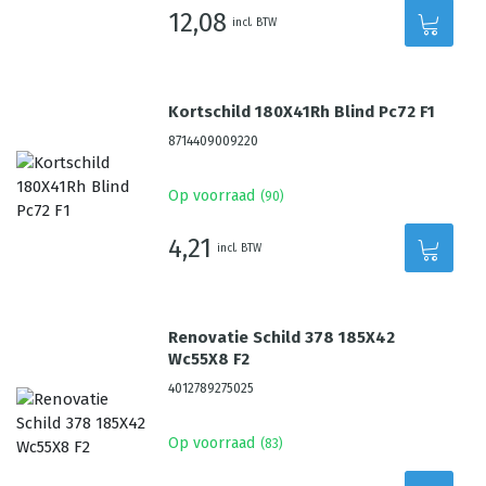
12,08
incl. BTW
Kortschild 180X41Rh Blind Pc72 F1
8714409009220
Op voorraad
(
90
)
4,21
incl. BTW
Renovatie Schild 378 185X42
Wc55X8 F2
4012789275025
Op voorraad
(
83
)