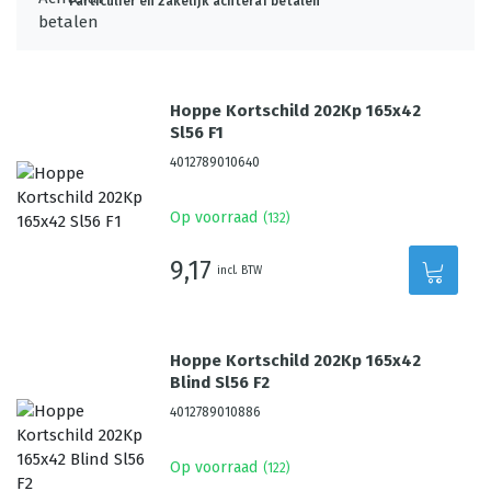
Particulier én zakelijk achteraf betalen
Hoppe Kortschild 202Kp 165x42
Sl56 F1
4012789010640
Op voorraad
(
132
)
9,17
incl. BTW
Hoppe Kortschild 202Kp 165x42
Blind Sl56 F2
4012789010886
Op voorraad
(
122
)