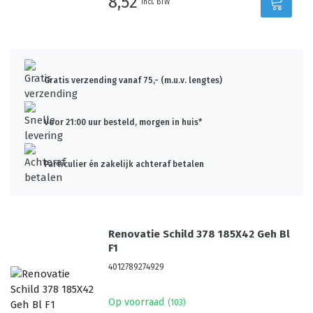
8,52
incl. BTW
Gratis verzending vanaf 75,- (m.u.v. lengtes)
Voor 21:00 uur besteld, morgen in huis*
Particulier én zakelijk achteraf betalen
Renovatie Schild 378 185X42 Geh Bl
F1
4012789274929
Op voorraad
(
103
)