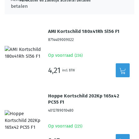
Particulier én zakelijk achteraf betalen
AMI Kortschild 180x41Rh Sl56 F1
8714409009022
Op voorraad
(
236
)
4,21
incl. BTW
Hoppe Kortschild 202Kp 165x42
PC55 F1
4012789010480
Op voorraad
(
225
)