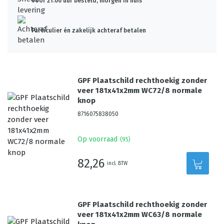
Voor 21:00 uur besteld, morgen in huis*
Particulier én zakelijk achteraf betalen
GPF Plaatschild rechthoekig zonder
veer 181x41x2mm WC72/8 normale
knop
8716075838050
Op voorraad
(
95
)
82,26
incl. BTW
GPF Plaatschild rechthoekig zonder
veer 181x41x2mm WC63/8 normale