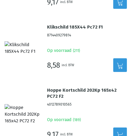
9,17
incl. BTW
Klikschild 185X44 Pc72 F1
8714409279814
Op voorraad
(
211
)
8,58
incl. BTW
Hoppe Kortschild 202Kp 165x42
PC72 F2
4012789010565
Op voorraad
(
189
)
9,17
incl. BTW