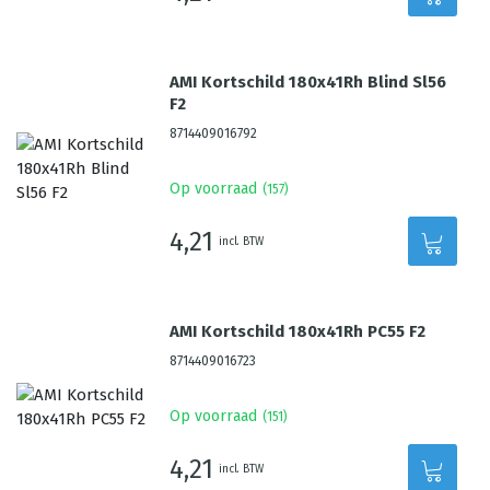
AMI Kortschild 180x41Rh Blind Sl56
F2
8714409016792
Op voorraad
(
157
)
4,21
incl. BTW
AMI Kortschild 180x41Rh PC55 F2
8714409016723
Op voorraad
(
151
)
4,21
incl. BTW