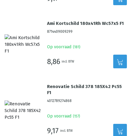
Ami Kortschild 180x41Rh Wc57x5 F1
8714409009299
Op voorraad
(
181
)
8,86
incl. BTW
Renovatie Schild 378 185X42 Pc55
F1
4012789274868
Op voorraad
(
157
)
9,17
incl. BTW