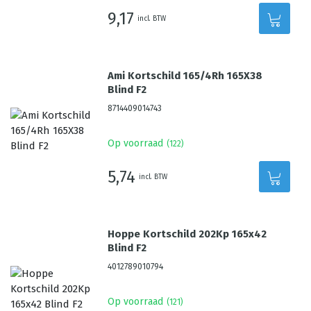
9,17
incl. BTW
Ami Kortschild 165/4Rh 165X38
Blind F2
8714409014743
Op voorraad
(
122
)
5,74
incl. BTW
Hoppe Kortschild 202Kp 165x42
Blind F2
4012789010794
Op voorraad
(
121
)