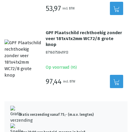
53,97
incl. BTW
GPF Plaatschild rechthoekig zonder
veer 181x41x2mm WC72/8 grote
knop
8716075841913
Op voorraad
(
95
)
97,44
incl. BTW
Gratis verzending vanaf 75,- (m.u.v. lengtes)