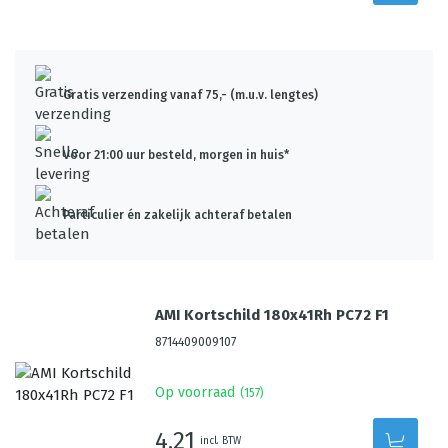
Gratis verzending vanaf 75,- (m.u.v. lengtes)
Voor 21:00 uur besteld, morgen in huis*
Particulier én zakelijk achteraf betalen
AMI Kortschild 180x41Rh PC72 F1
8714409009107
Op voorraad
(
157
)
4,21
incl. BTW