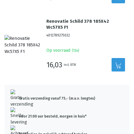
Renovatie Schild 378 185X42
Wc57X5 F1
4012789275032
Op voorraad
(
134
)
16,03
incl. BTW
Gratis verzending vanaf 75,- (m.u.v. lengtes)
Voor 21:00 uur besteld, morgen in huis*