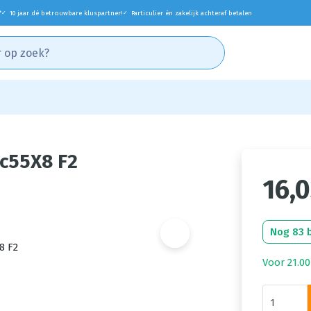
*
10 jaar dé betrouwbare kluspartner!
Particulier én zakelijk achteraf betalen
✓
✓
Wc55X8 F2
16,
Nog 83 
Voor 21.00