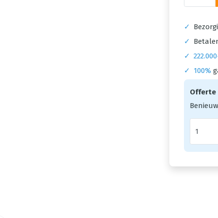
✓
Bezorgi
✓
Betalen
✓
222.000
✓
100%
g
Offerte
Benieuw