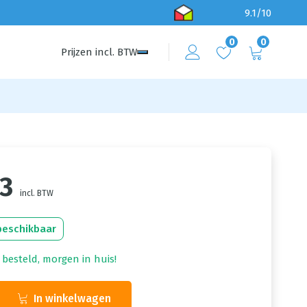
9.1/10
0
0
Prijzen
incl.
BTW
03
incl. BTW
beschikbaar
 besteld, morgen in huis!
In winkelwagen