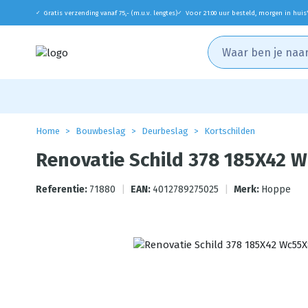
Gratis verzending vanaf 75,- (m.u.v. lengtes)
Voor 21:00 uur besteld, morgen in huis
✓
✓
Home
Bouwbeslag
Deurbeslag
Kortschilden
Renovatie Schild 378 185X42 
Referentie:
71880
|
EAN:
4012789275025
|
Merk:
Hoppe