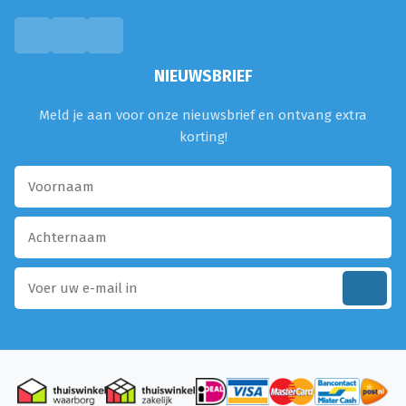
NIEUWSBRIEF
Meld je aan voor onze nieuwsbrief en ontvang extra
korting!