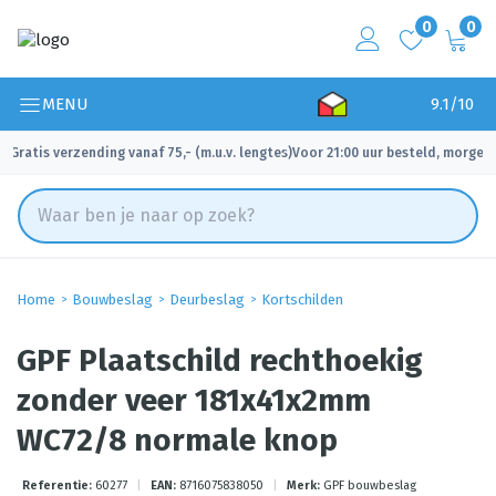
0
0
MENU
9.1/10
Gratis verzending vanaf 75,- (m.u.v. lengtes)
Voor 21:00 uur besteld, morgen 
✓
✓
Home
Bouwbeslag
Deurbeslag
Kortschilden
GPF Plaatschild rechthoekig
zonder veer 181x41x2mm
WC72/8 normale knop
Referentie:
60277
|
EAN:
8716075838050
|
Merk:
GPF bouwbeslag