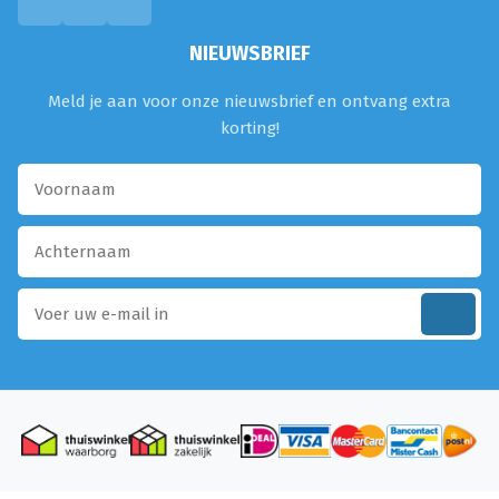
NIEUWSBRIEF
Meld je aan voor onze nieuwsbrief en ontvang extra
korting!