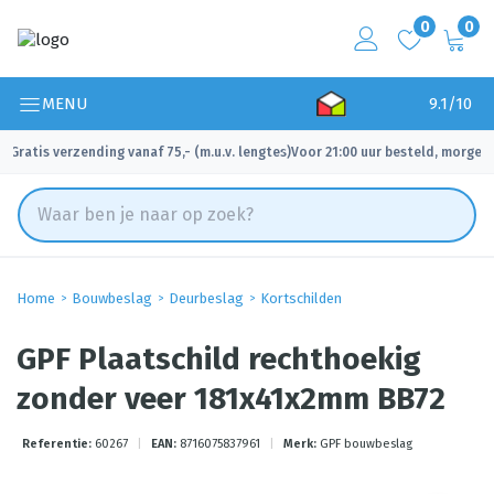
0
0
MENU
9.1/10
Gratis verzending vanaf 75,- (m.u.v. lengtes)
Voor 21:00 uur besteld, morgen 
✓
✓
Home
Bouwbeslag
Deurbeslag
Kortschilden
GPF Plaatschild rechthoekig
zonder veer 181x41x2mm BB72
Referentie:
60267
|
EAN:
8716075837961
|
Merk:
GPF bouwbeslag