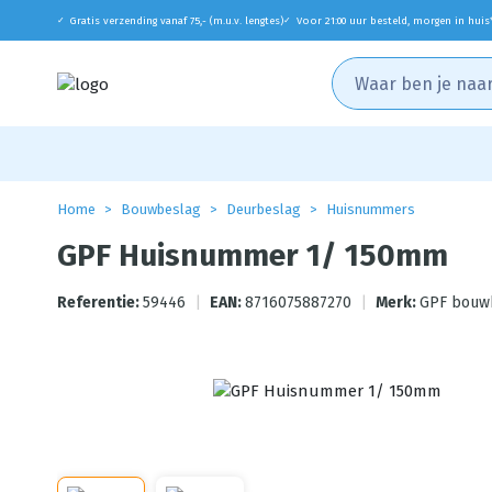
Gratis verzending vanaf 75,- (m.u.v. lengtes)
Voor 21:00 uur besteld, morgen in huis
✓
✓
Home
Bouwbeslag
Deurbeslag
Huisnummers
GPF Huisnummer 1/ 150mm
Referentie:
59446
|
EAN:
8716075887270
|
Merk:
GPF bouw