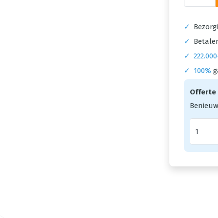
✓
Bezorgi
✓
Betalen
✓
222.000
✓
100%
g
Offerte
Benieuw