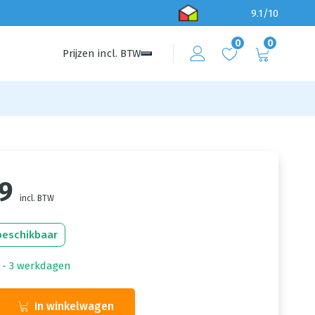
9.1/10
0
0
Prijzen
incl.
BTW
59
incl. BTW
beschikbaar
1 - 3 werkdagen
In winkelwagen