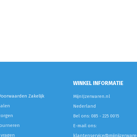
WINKEL INFORMATIE
oorwaarden Zakelijk
MijnIJzerwaren.nl
talen
Nederland
zorgen
Bel ons: 085 - 225 0015
etourneren
E-mail ons:
nvragen
klantenservice@mijnijzerware