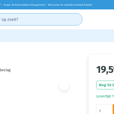
*
10 jaar dé betrouwbare kluspartner!
Particulier én zakelijk achteraf betalen
✓
✓
19,
beslag
Nog 50 
Levertijd 