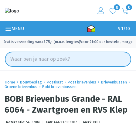
0
0
MENU
9.1/10
Gratis verzending vanaf 75,- (m.u.v. lengtes)
Voor 21:00 uur besteld, morgen 
✓
✓
Home
Bouwbeslag
Postkast
Post brievenbus
Brievenbussen
Groene brievenbus
Bobi brievenbussen
BOBI Brievenbus Grande - RAL
6064 - Zwartgroen en RVS Klep
Referentie:
54037HM
|
EAN:
6417237033307
|
Merk:
BOBI