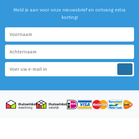
Meld je aan voor onze nieuwsbrief en ontvang extra
korting!