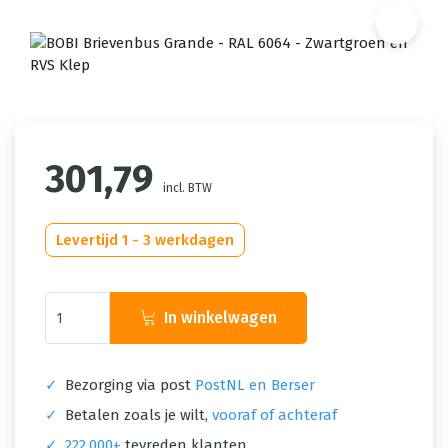
301,79
incl. BTW
Levertijd 1 - 3 werkdagen
In winkelwagen
✓
Bezorging via post
PostNL en Berser
✓
Betalen zoals je wilt,
vooraf of achteraf
✓
222.000+
tevreden klanten