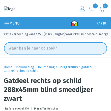
0
0
MENU
9.1/10
Gratis verzending vanaf 75,- (m.u.v. lengtes)
Voor 21:00 uur besteld, morgen 
✓
✓
Home
Bouwbeslag
Deurbeslag
Deurgarnituren gatdeel
Gatdeel rechts op schild
Gatdeel rechts op schild
288x45mm blind smeedijzer
zwart
Referentie:
49370
|
Merk:
Ten Hulscher