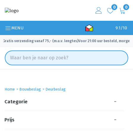
0
0
MENU
9.1/10
Gratis verzending vanaf 75,- (m.u.v. lengtes)
Voor 21:00 uur besteld, morgen 
✓
✓
Home
Bouwbeslag
Deurbeslag
Categorie
−
Prijs
−