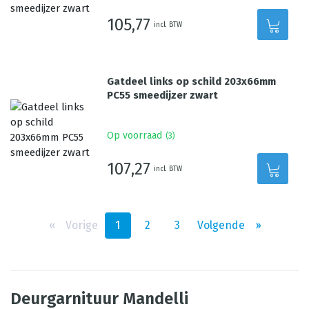
105,77
incl. BTW
Gatdeel links op schild 203x66mm
PC55 smeedijzer zwart
Op voorraad
(
3
)
107,27
incl. BTW
‹‹
Vorige
1
2
3
Volgende
››
Deurgarnituur Mandelli