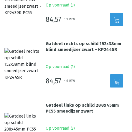
Op voorraad
(
3
)
84,57
incl. BTW
Gatdeel rechts op schild 152x38mm
blind smeedijzer zwart - KP2445R
Op voorraad
(
3
)
84,57
incl. BTW
Gatdeel links op schild 288x45mm
PC55 smeedijzer zwart
Op voorraad
(
3
)