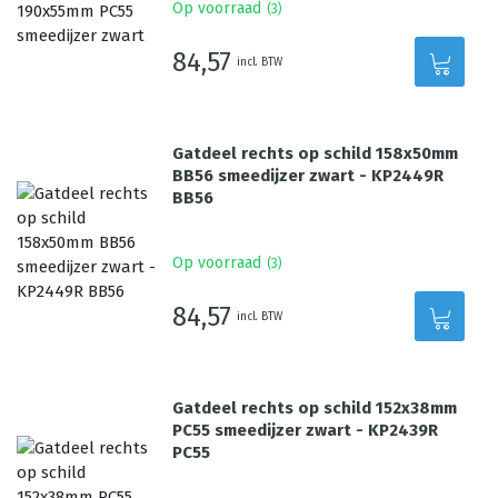
Op voorraad
(
3
)
84,57
incl. BTW
Gatdeel rechts op schild 158x50mm
BB56 smeedijzer zwart - KP2449R
BB56
Op voorraad
(
3
)
84,57
incl. BTW
Gatdeel rechts op schild 152x38mm
PC55 smeedijzer zwart - KP2439R
PC55