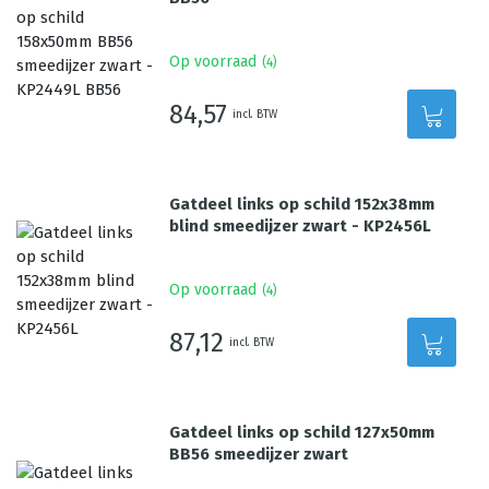
Op voorraad
(
4
)
84,57
incl. BTW
Gatdeel links op schild 152x38mm
blind smeedijzer zwart - KP2456L
Op voorraad
(
4
)
87,12
incl. BTW
Gatdeel links op schild 127x50mm
BB56 smeedijzer zwart