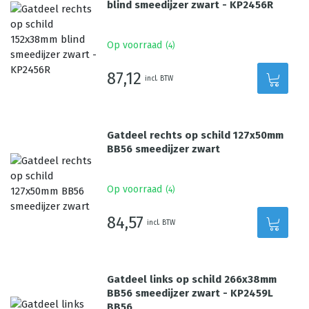
blind smeedijzer zwart - KP2456R
Op voorraad
(
4
)
87,12
incl. BTW
Gatdeel rechts op schild 127x50mm
BB56 smeedijzer zwart
Op voorraad
(
4
)
84,57
incl. BTW
Gatdeel links op schild 266x38mm
BB56 smeedijzer zwart - KP2459L
BB56