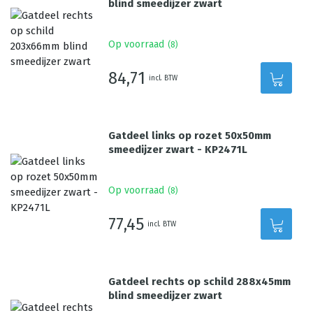
blind smeedijzer zwart
Op voorraad
(
8
)
84,71
incl. BTW
Gatdeel links op rozet 50x50mm
smeedijzer zwart - KP2471L
Op voorraad
(
8
)
77,45
incl. BTW
Gatdeel rechts op schild 288x45mm
blind smeedijzer zwart