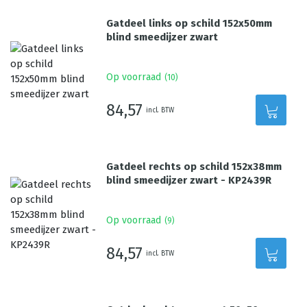
Gatdeel links op schild 152x50mm
blind smeedijzer zwart
Op voorraad
(
10
)
84,57
incl. BTW
Gatdeel rechts op schild 152x38mm
blind smeedijzer zwart - KP2439R
Op voorraad
(
9
)
84,57
incl. BTW