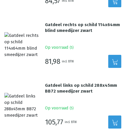
84,57
incl. BTW
Gatdeel rechts op schild 114x64mm
blind smeedijzer zwart
Op voorraad
(
5
)
81,98
incl. BTW
Gatdeel links op schild 288x45mm
BB72 smeedijzer zwart
Op voorraad
(
5
)
105,77
incl. BTW