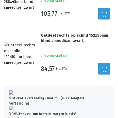
Op voorraad
(
7
)
105,77
incl. BTW
Gatdeel rechts op schild 152x50mm
blind smeedijzer zwart
Op voorraad
(
6
)
84,57
incl. BTW
Gratis verzending vanaf 75,- (m.u.v. lengtes)
Voor 21:00 uur besteld, morgen in huis*