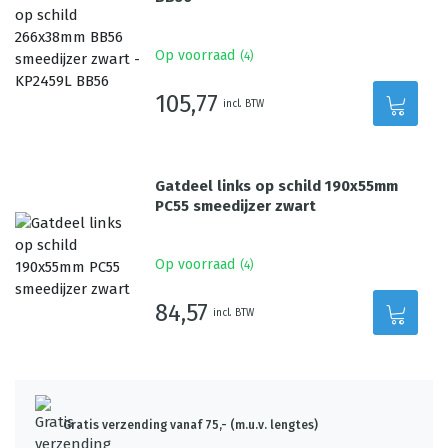
Op voorraad
(
4
)
105,77
incl. BTW
Gatdeel links op schild 190x55mm
PC55 smeedijzer zwart
Op voorraad
(
4
)
84,57
incl. BTW
Gratis verzending vanaf 75,- (m.u.v. lengtes)