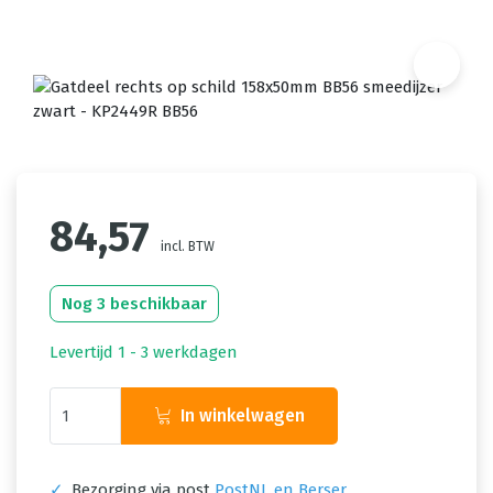
84,57
incl. BTW
Nog 3 beschikbaar
Levertijd 1 - 3 werkdagen
In winkelwagen
✓
Bezorging via post
PostNL en Berser