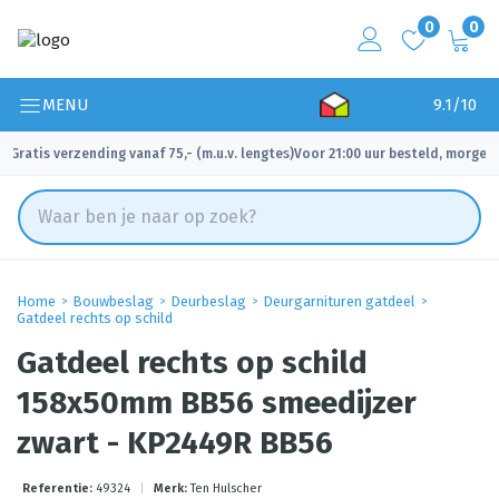
0
0
MENU
9.1/10
Gratis verzending vanaf 75,- (m.u.v. lengtes)
Voor 21:00 uur besteld, morgen 
✓
✓
Home
Bouwbeslag
Deurbeslag
Deurgarnituren gatdeel
Gatdeel rechts op schild
Gatdeel rechts op schild
158x50mm BB56 smeedijzer
zwart - KP2449R BB56
Referentie:
49324
|
Merk:
Ten Hulscher