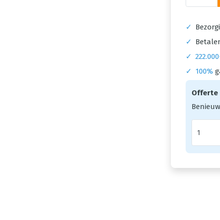
✓
Bezorgi
✓
Betalen
✓
222.000
✓
100%
g
Offerte
Benieuw