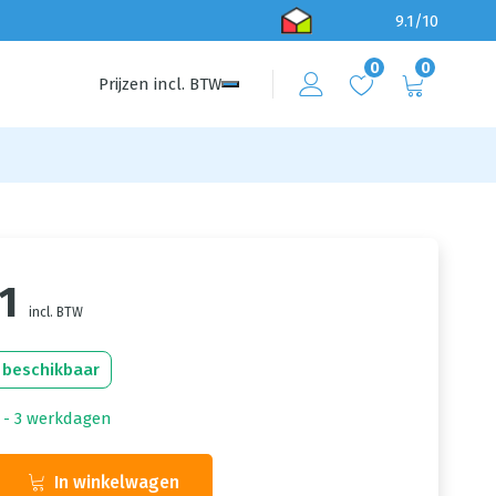
9.1/10
0
0
Prijzen
incl.
BTW
1
incl. BTW
 beschikbaar
1 - 3 werkdagen
In winkelwagen