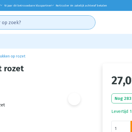
*
10 jaar dé betrouwbare kluspartner!
Particulier én zakelijk achteraf betalen
✓
✓
ukken op rozet
 rozet
27,0
Nog 283
Levertijd 