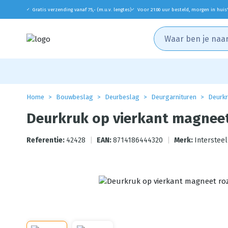
Gratis verzending vanaf 75,- (m.u.v. lengtes)
Voor 21:00 uur besteld, morgen in huis
✓
✓
Home
Bouwbeslag
Deurbeslag
Deurgarnituren
Deurkr
Deurkruk op vierkant magneet
Referentie:
42428
|
EAN:
8714186444320
|
Merk:
Intersteel