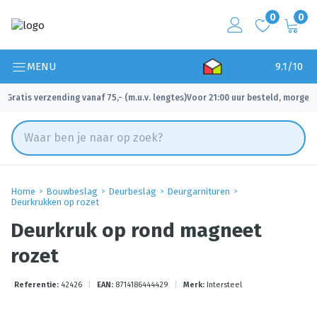
0
0
MENU
9.1/10
Gratis verzending vanaf 75,- (m.u.v. lengtes)
Voor 21:00 uur besteld, morgen 
✓
✓
Home
Bouwbeslag
Deurbeslag
Deurgarnituren
Deurkrukken op rozet
Deurkruk op rond magneet
rozet
Referentie:
42426
|
EAN:
8714186444429
|
Merk:
Intersteel