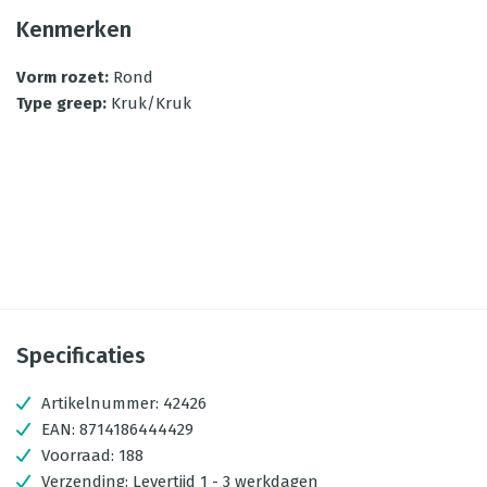
Kenmerken
Vorm rozet
:
Rond
Type greep
:
Kruk/Kruk
Specificaties
Artikelnummer:
42426
EAN:
8714186444429
Voorraad:
188
Verzending:
Levertijd 1 - 3 werkdagen