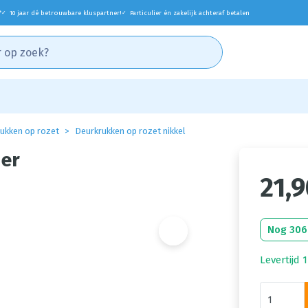
*
10 jaar dé betrouwbare kluspartner!
Particulier én zakelijk achteraf betalen
✓
✓
ukken op rozet
Deurkrukken op rozet nikkel
der
21,
Nog 306
Levertijd 