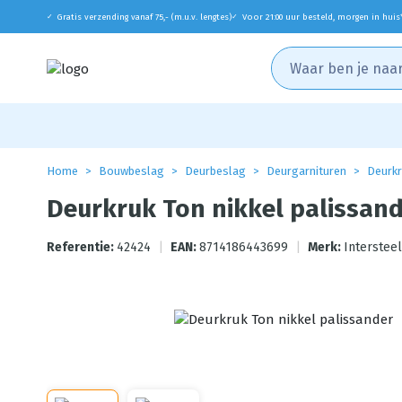
Gratis verzending vanaf 75,- (m.u.v. lengtes)
Voor 21:00 uur besteld, morgen in huis
✓
✓
Home
Bouwbeslag
Deurbeslag
Deurgarnituren
Deurkr
Deurkruk Ton nikkel palissan
Referentie:
42424
|
EAN:
8714186443699
|
Merk:
Intersteel