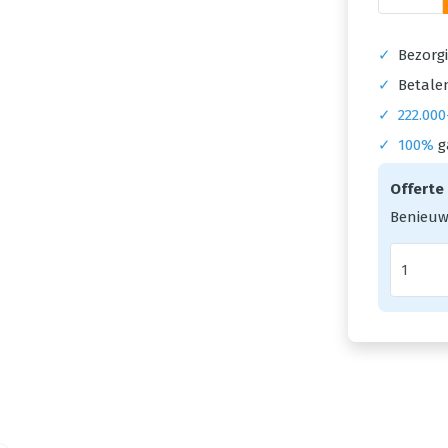
✓
Bezorgi
✓
Betalen
✓
222.000
✓
100%
g
Offerte
Benieuw