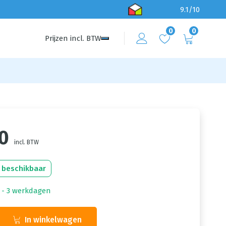
9.1/10
0
0
Prijzen
incl.
BTW
90
incl. BTW
 beschikbaar
1 - 3 werkdagen
In winkelwagen